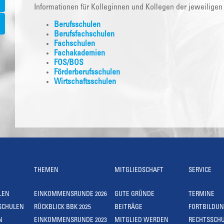
Informationen für Kolleginnen und Kollegen der jeweiligen
Berufsschulen
Berufsfachschulen
Fachschulen
Fachakademien
FOS/BOS
Förderberufsschulen
Wirtschaftsschulen
THEMEN
MITGLIEDSCHAFT
SERVICE
LEN
EINKOMMENSRUNDE 2026
GUTE GRÜNDE
TERMINE
SCHULEN
RÜCKBLICK BBK 2025
BEITRÄGE
FORTBILDU
N
EINKOMMENSRUNDE 2023
MITGLIED WERDEN
RECHTSSCH