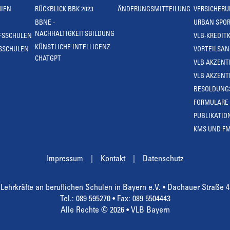
IEN
RÜCKBLICK BBK 2023
ÄNDERUNGSMITTEILUNG
VERSICHER
BBNE -
URBAN SPOR
NACHHALTIGKEITSBILDUNG
FSSCHULEN
VLB-KREDIT
KÜNSTLICHE INTELLIGENZ
SSCHULEN
VORTEILSA
CHATGPT
VLB AKZENT
VLB AKZENT
BESOLDUNG
FORMULARE
PUBLIKATIO
KMS UND F
Impressum
Kontakt
Datenschutz
Lehrkräfte an beruflichen Schulen in Bayern e.V. • Dachauer Straße 
Tel.: 089 595270 • Fax: 089 5504443
Alle Rechte © 2026 • VLB Bayern