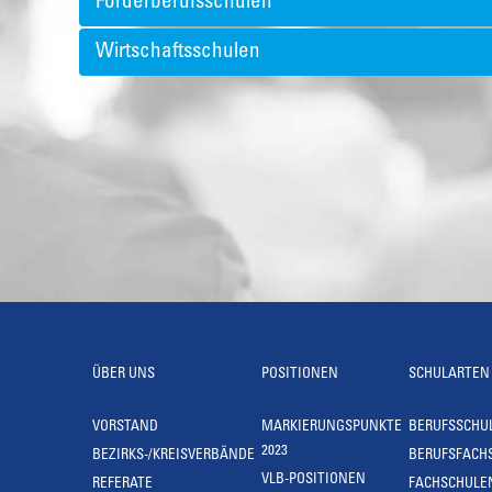
Förderberufsschulen
Wirtschaftsschulen
ÜBER UNS
POSITIONEN
SCHULARTEN
VORSTAND
MARKIERUNGSPUNKTE
BERUFSSCHU
2023
BEZIRKS-/KREISVERBÄNDE
BERUFSFACH
VLB-POSITIONEN
REFERATE
FACHSCHULE