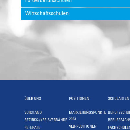
Förderberufsschulen
Wirtschaftsschulen
ÜBER UNS
POSITIONEN
SCHULARTEN
VORSTAND
MARKIERUNGSPUNKTE
BERUFSSCHU
2023
BEZIRKS-/KREISVERBÄNDE
BERUFSFACH
VLB-POSITIONEN
REFERATE
FACHSCHULE