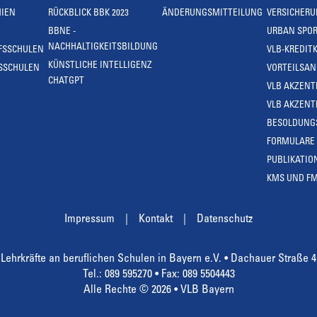
IEN
RÜCKBLICK BBK 2023
ÄNDERUNGSMITTEILUNG
VERSICHER
BBNE -
URBAN SPOR
NACHHALTIGKEITSBILDUNG
FSSCHULEN
VLB-KREDIT
KÜNSTLICHE INTELLIGENZ
SSCHULEN
VORTEILSA
CHATGPT
VLB AKZENT
VLB AKZENT
BESOLDUNG
FORMULARE
PUBLIKATIO
KMS UND F
Impressum
Kontakt
Datenschutz
Lehrkräfte an beruflichen Schulen in Bayern e.V. • Dachauer Straße 
Tel.: 089 595270 • Fax: 089 5504443
Alle Rechte © 2026 • VLB Bayern