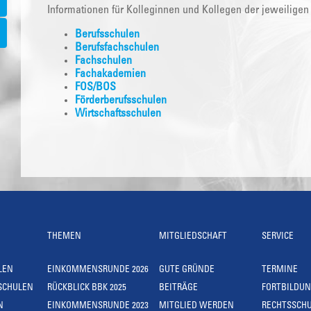
Informationen für Kolleginnen und Kollegen der jeweiligen
Berufsschulen
Berufsfachschulen
Fachschulen
Fachakademien
FOS/BOS
Förderberufsschulen
Wirtschaftsschulen
THEMEN
MITGLIEDSCHAFT
SERVICE
LEN
EINKOMMENSRUNDE 2026
GUTE GRÜNDE
TERMINE
SCHULEN
RÜCKBLICK BBK 2025
BEITRÄGE
FORTBILDU
N
EINKOMMENSRUNDE 2023
MITGLIED WERDEN
RECHTSSCH