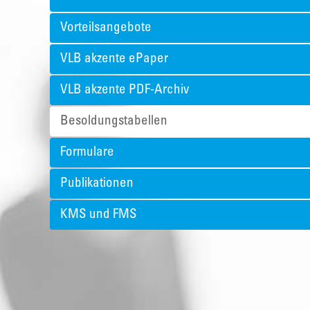
Vorteilsangebote
VLB akzente ePaper
VLB akzente PDF-Archiv
Besoldungstabellen
Formulare
Publikationen
KMS und FMS