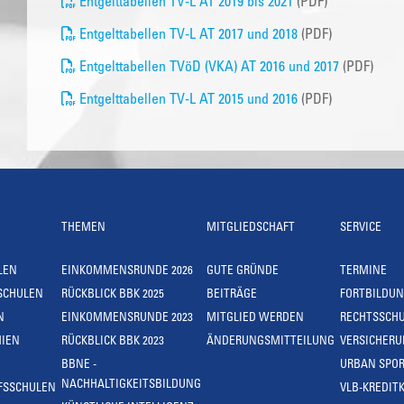
Entgelttabellen TV-L AT 2019 bis 2021
(PDF)
Entgelttabellen TV-L AT 2017 und 2018
(PDF)
Entgelttabellen TVöD (VKA) AT 2016 und 2017
(PDF)
Entgelttabellen TV-L AT 2015 und 2016
(PDF)
THEMEN
MITGLIEDSCHAFT
SERVICE
LEN
EINKOMMENSRUNDE 2026
GUTE GRÜNDE
TERMINE
SCHULEN
RÜCKBLICK BBK 2025
BEITRÄGE
FORTBILDU
N
EINKOMMENSRUNDE 2023
MITGLIED WERDEN
RECHTSSCH
IEN
RÜCKBLICK BBK 2023
ÄNDERUNGSMITTEILUNG
VERSICHER
BBNE -
URBAN SPOR
NACHHALTIGKEITSBILDUNG
FSSCHULEN
VLB-KREDIT