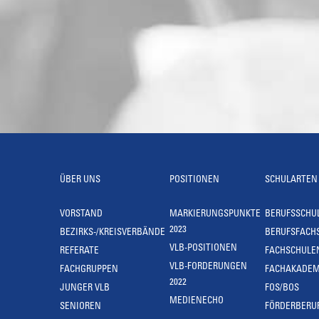
ÜBER UNS
POSITIONEN
SCHULARTEN
VORSTAND
MARKIERUNGSPUNKTE
BERUFSSCHU
2023
BEZIRKS-/KREISVERBÄNDE
BERUFSFACH
VLB-POSITIONEN
REFERATE
FACHSCHULE
VLB-FORDERUNGEN
FACHGRUPPEN
FACHAKADEM
2022
JUNGER VLB
FOS/BOS
MEDIENECHO
SENIOREN
FÖRDERBERU