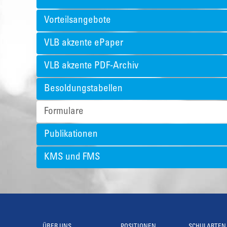
Vorteilsangebote
VLB akzente ePaper
VLB akzente PDF-Archiv
Besoldungstabellen
Formulare
Publikationen
KMS und FMS