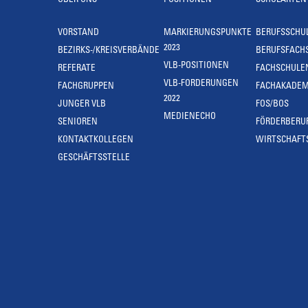
ÜBER UNS
POSITIONEN
SCHULARTEN
VORSTAND
MARKIERUNGSPUNKTE
BERUFSSCHU
2023
BEZIRKS-/KREISVERBÄNDE
BERUFSFACH
VLB-POSITIONEN
REFERATE
FACHSCHULE
VLB-FORDERUNGEN
FACHGRUPPEN
FACHAKADEM
2022
JUNGER VLB
FOS/BOS
MEDIENECHO
SENIOREN
FÖRDERBERU
KONTAKTKOLLEGEN
WIRTSCHAFT
GESCHÄFTSSTELLE