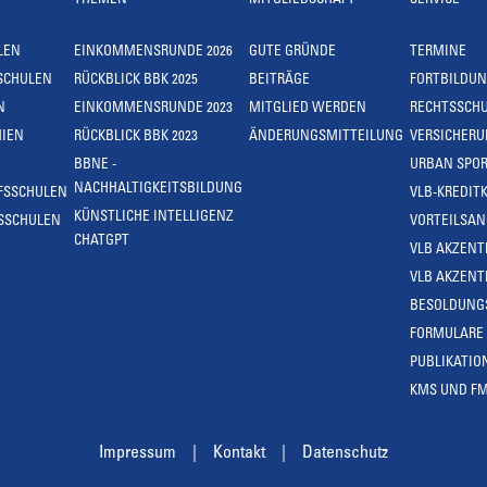
THEMEN
MITGLIEDSCHAFT
SERVICE
LEN
EINKOMMENSRUNDE 2026
GUTE GRÜNDE
TERMINE
SCHULEN
RÜCKBLICK BBK 2025
BEITRÄGE
FORTBILDU
N
EINKOMMENSRUNDE 2023
MITGLIED WERDEN
RECHTSSCH
IEN
RÜCKBLICK BBK 2023
ÄNDERUNGSMITTEILUNG
VERSICHER
BBNE -
URBAN SPOR
NACHHALTIGKEITSBILDUNG
FSSCHULEN
VLB-KREDIT
KÜNSTLICHE INTELLIGENZ
SSCHULEN
VORTEILSA
CHATGPT
VLB AKZENT
VLB AKZENT
BESOLDUNG
FORMULARE
PUBLIKATIO
KMS UND F
Impressum
Kontakt
Datenschutz