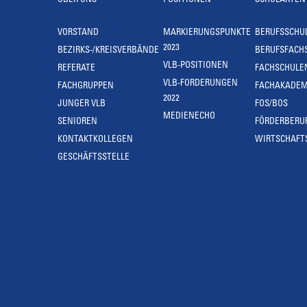
ÜBER UNS
POSITIONEN
SCHULARTEN
VORSTAND
MARKIERUNGSPUNKTE
BERUFSSCHU
2023
BEZIRKS-/KREISVERBÄNDE
BERUFSFACH
VLB-POSITIONEN
REFERATE
FACHSCHULE
VLB-FORDERUNGEN
FACHGRUPPEN
FACHAKADEM
2022
JUNGER VLB
FOS/BOS
MEDIENECHO
SENIOREN
FÖRDERBERU
KONTAKTKOLLEGEN
WIRTSCHAFT
GESCHÄFTSSTELLE