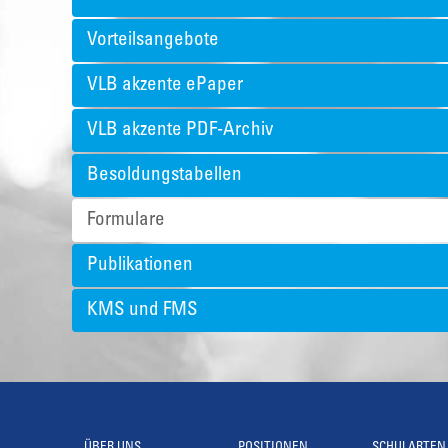
Vorteilsangebote
VLB akzente ePaper
VLB akzente PDF-Archiv
Besoldungstabellen
Formulare
Publikationen
KMS und FMS