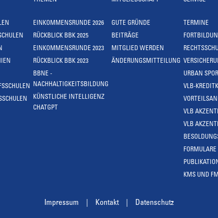
THEMEN
MITGLIEDSCHAFT
SERVICE
LEN
EINKOMMENSRUNDE 2026
GUTE GRÜNDE
TERMINE
SCHULEN
RÜCKBLICK BBK 2025
BEITRÄGE
FORTBILDU
N
EINKOMMENSRUNDE 2023
MITGLIED WERDEN
RECHTSSCH
IEN
RÜCKBLICK BBK 2023
ÄNDERUNGSMITTEILUNG
VERSICHER
BBNE -
URBAN SPOR
NACHHALTIGKEITSBILDUNG
FSSCHULEN
VLB-KREDIT
KÜNSTLICHE INTELLIGENZ
SSCHULEN
VORTEILSA
CHATGPT
VLB AKZENT
VLB AKZENT
BESOLDUNG
FORMULARE
PUBLIKATIO
KMS UND F
Impressum
Kontakt
Datenschutz