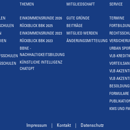
THEMEN
MITGLIEDSCHAFT
SERVICE
LEN
EINKOMMENSRUNDE 2026
GUTE GRÜNDE
TERMINE
SCHULEN
RÜCKBLICK BBK 2025
BEITRÄGE
FORTBILDU
N
EINKOMMENSRUNDE 2023
MITGLIED WERDEN
RECHTSSCH
IEN
RÜCKBLICK BBK 2023
ÄNDERUNGSMITTEILUNG
VERSICHER
BBNE -
URBAN SPOR
NACHHALTIGKEITSBILDUNG
FSSCHULEN
VLB-KREDIT
KÜNSTLICHE INTELLIGENZ
SSCHULEN
VORTEILSA
CHATGPT
VLB AKZENT
VLB AKZENT
BESOLDUNG
FORMULARE
PUBLIKATIO
KMS UND F
Impressum
Kontakt
Datenschutz