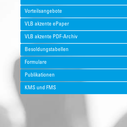
Vorteilsangebote
VLB akzente ePaper
VLB akzente PDF-Archiv
Besoldungstabellen
Formulare
Publikationen
KMS und FMS