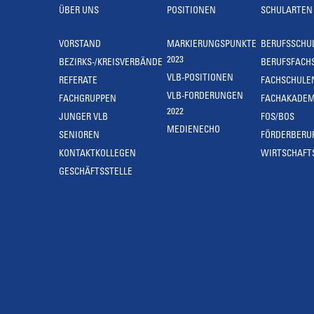
ÜBER UNS
POSITIONEN
SCHULARTEN
VORSTAND
MARKIERUNGSPUNKTE
BERUFSSCHU
2023
BEZIRKS-/KREISVERBÄNDE
BERUFSFACH
VLB-POSITIONEN
REFERATE
FACHSCHULE
VLB-FORDERUNGEN
FACHGRUPPEN
FACHAKADEM
2022
JUNGER VLB
FOS/BOS
MEDIENECHO
SENIOREN
FÖRDERBERU
KONTAKTKOLLEGEN
WIRTSCHAFT
GESCHÄFTSSTELLE