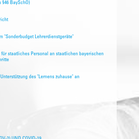
u §46 BaySchO)
icht
m "Sonderbudget Lehrerdienstgeräte"
 für staatliches Personal an staatlichen bayerischen
ritte
r Unterstützung des "Lernens zuhause" an
V-2) UND COVID-19