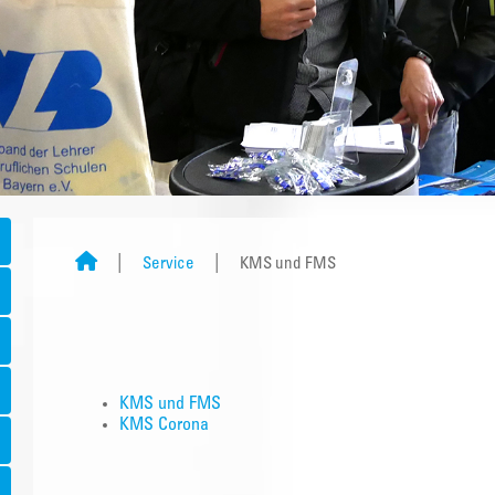
Service
KMS und FMS
KMS und FMS
KMS Corona