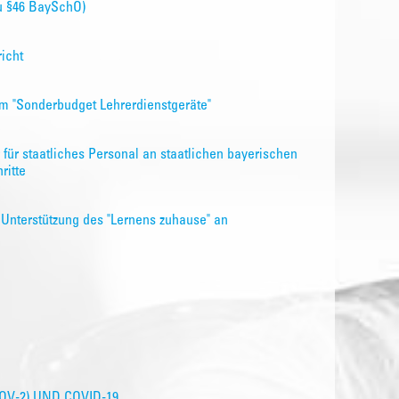
u §46 BaySchO)
icht
m "Sonderbudget Lehrerdienstgeräte"
 für staatliches Personal an staatlichen bayerischen
ritte
r Unterstützung des "Lernens zuhause" an
V-2) UND COVID-19