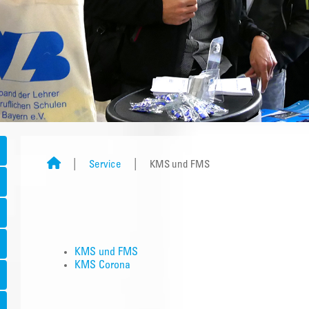
Service
KMS und FMS
KMS und FMS
KMS Corona