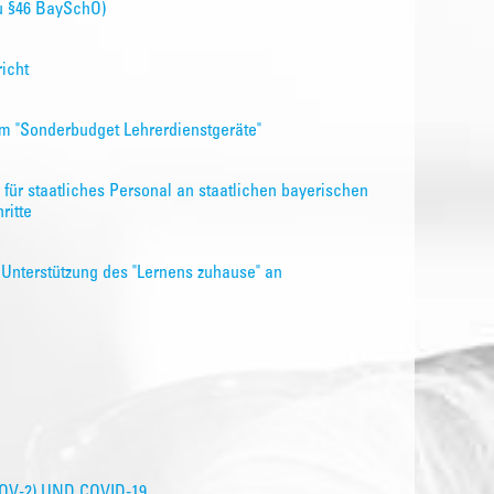
u §46 BaySchO)
icht
m "Sonderbudget Lehrerdienstgeräte"
 für staatliches Personal an staatlichen bayerischen
ritte
r Unterstützung des "Lernens zuhause" an
V-2) UND COVID-19