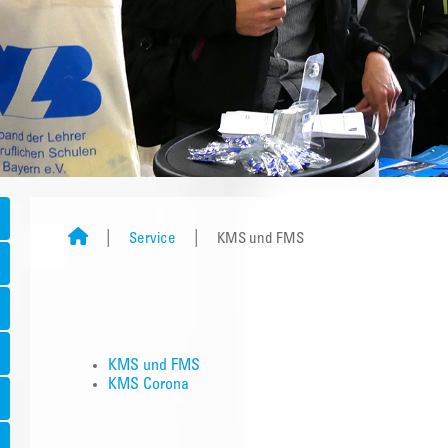
Service
KMS und FMS
KMS und FMS
KMS Corona