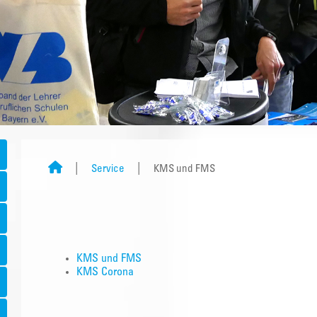
Service
KMS und FMS
KMS und FMS
KMS Corona