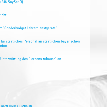
u §46 BaySchO)
icht
m "Sonderbudget Lehrerdienstgeräte"
 für staatliches Personal an staatlichen bayerischen
ritte
r Unterstützung des "Lernens zuhause" an
V-2) UND COVID-19