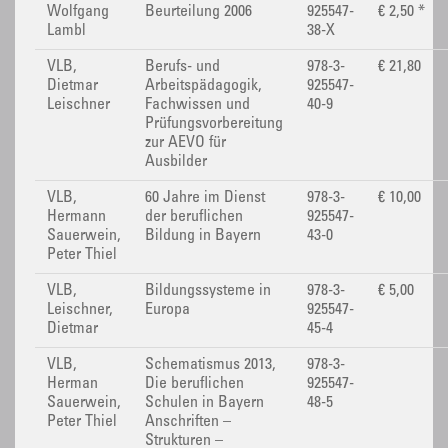
Wolfgang
Beurteilung 2006
925547-
€ 2,50 *
Lambl
38-X
VLB,
Berufs- und
978-3-
€ 21,80
Dietmar
Arbeitspädagogik,
925547-
Leischner
Fachwissen und
40-9
Prüfungsvorbereitung
zur AEVO für
Ausbilder
VLB,
60 Jahre im Dienst
978-3-
€ 10,00
Hermann
der beruflichen
925547-
Sauerwein,
Bildung in Bayern
43-0
Peter Thiel
VLB,
Bildungssysteme in
978-3-
€ 5,00
Leischner,
Europa
925547-
Dietmar
45-4
VLB,
Schematismus 2013,
978-3-
Herman
Die beruflichen
925547-
Sauerwein,
Schulen in Bayern
48-5
Peter Thiel
Anschriften –
Strukturen –