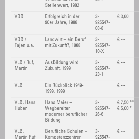
Stellenwert, 1982
VBB
Erfolgreich in der
3-
€ 3,60
90er Jahre, 1988
925547-
08-8
VBB /
Landwirt – ein Beruf
3-
€ ---
Fajen u.a.
mit Zukunft?, 1988
925547-
10-X
VLB / Ruf,
AusBildung wird
3-
€ ---
Martin
Zukunft, 1999
925547-
23-1
VLB
Ein Rückblick 1949-
€ ---
1999, 1999
VLB, Hans
Hans Maier –
3-
€ 7,50 **
Huber
Wegbereiter
925547-
€ 5,00 *
moderner beruflicher
26-6
Bildung
VLB,
Berufliche Schulen –
3-
€ ---
Martin Ruf
Kompetenzzentren
925547-