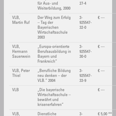
für Aus- und
27-4
Weiterbildung, 2000
VLB,
Der Weg zum Erfolg
3-
€ ---
Martin Ruf
– Tag der
925547-
Bayerischen
32-0
Wirtschaftsschule
2003
VLB,
„Europa-orientierte
3-
€ ---
Hermann
Berufsausbildung in
925547-
Sauerwein
Bayern und
30-0
Frankreich“
VLB, Peter
„Berufliche Bildung
3-
€ ---
Thiel
neu denken – der
925547-
VLB.“ 2004
33-9
VLB
„Die bayerische
€ ---
Wirtschaftsschule –
bewährt und
krisenerfahren“
VLB,
Dienstliche
3-
€ 5,00 **