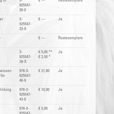
g in
3-
€ ---
Restexemplare
925547-
30-0
er
3-
€ ---
Ja
925547-
33-9
–
€ ---
Restexemplare
3-
€ 5,00 **
Ja
925547-
€ 2,50 *
38-X
hwissen
978-3-
€ 21,80
Ja
für
925547-
40-9
Bildung
978-3-
€ 10,00
Ja
925547-
43-0
978-3-
€ 5,00
Ja
925547-