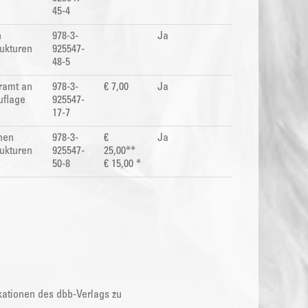
45-4
n
978-3-
Ja
rukturen
925547-
48-5
hramt an
978-3-
€ 7,00
Ja
uflage
925547-
17-7
hen
978-3-
€
Ja
rukturen
925547-
25,00**
50-8
€ 15,00 *
kationen des dbb-Verlags zu