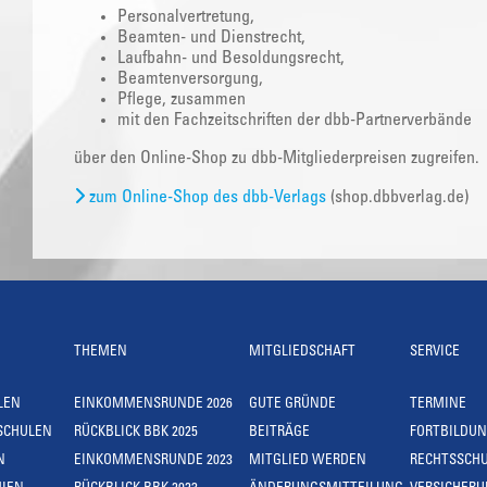
Personalvertretung,
Beamten- und Dienstrecht,
Laufbahn- und Besoldungsrecht,
Beamtenversorgung,
Pflege, zusammen
mit den Fachzeitschriften der dbb-Partnerverbände
über den Online-Shop zu dbb-Mitgliederpreisen zugreifen.
zum Online-Shop des dbb-Verlags
(shop.dbbverlag.de)
THEMEN
MITGLIEDSCHAFT
SERVICE
LEN
EINKOMMENSRUNDE 2026
GUTE GRÜNDE
TERMINE
SCHULEN
RÜCKBLICK BBK 2025
BEITRÄGE
FORTBILDU
N
EINKOMMENSRUNDE 2023
MITGLIED WERDEN
RECHTSSCH