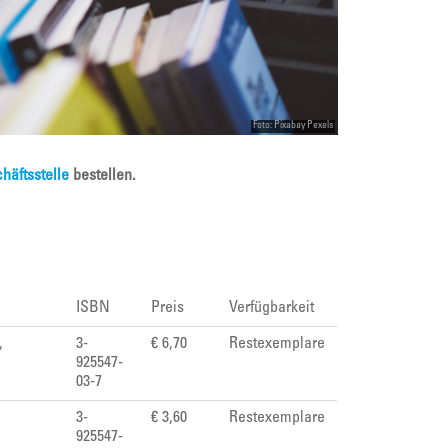
Foto: Pixabay Pexels
häftsstelle
bestellen.
ISBN
Preis
Verfügbarkeit
,
3-
€ 6,70
Restexemplare
925547-
03-7
3-
€ 3,60
Restexemplare
925547-