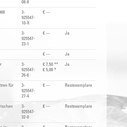
08-8
988
3-
€ ---
925547-
10-X
3-
€ ---
Ja
925547-
23-1
€ ---
Ja
r
3-
€ 7,50 **
Ja
925547-
€ 5,00 *
26-6
ren für
3-
€ ---
Restexemplare
925547-
27-4
rischen
3-
€ ---
Restexemplare
925547-
32-0