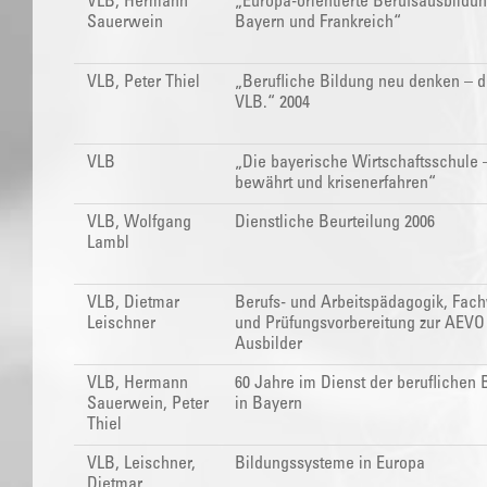
VLB, Hermann
„Europa-orientierte Berufsausbildun
Sauerwein
Bayern und Frankreich“
VLB, Peter Thiel
„Berufliche Bildung neu denken – d
VLB.“ 2004
VLB
„Die bayerische Wirtschaftsschule 
bewährt und krisenerfahren“
VLB, Wolfgang
Dienstliche Beurteilung 2006
Lambl
VLB, Dietmar
Berufs- und Arbeitspädagogik, Fac
Leischner
und Prüfungsvorbereitung zur AEVO 
Ausbilder
VLB, Hermann
60 Jahre im Dienst der beruflichen 
Sauerwein, Peter
in Bayern
Thiel
VLB, Leischner,
Bildungssysteme in Europa
Dietmar