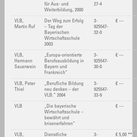
für Aus- und
27-4
Weiterbildung, 2000
VLB,
Der Weg zum Erfolg
3-
€ ---
Martin Ruf
– Tag der
925547-
Bayerischen
32-0
Wirtschaftsschule
2003
VLB,
„Europa-orientierte
3-
€ ---
Hermann
Berufsausbildung in
925547-
Sauerwein
Bayern und
30-0
Frankreich“
VLB, Peter
„Berufliche Bildung
3-
€ ---
Thiel
neu denken – der
925547-
VLB.“ 2004
33-9
VLB
„Die bayerische
€ ---
Wirtschaftsschule –
bewährt und
krisenerfahren“
VLB,
Dienstliche
3-
€ 5,00 **