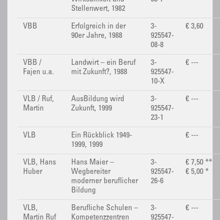
Stellenwert, 1982
VBB
Erfolgreich in der
3-
€ 3,60
90er Jahre, 1988
925547-
08-8
VBB /
Landwirt – ein Beruf
3-
€ ---
Fajen u.a.
mit Zukunft?, 1988
925547-
10-X
VLB / Ruf,
AusBildung wird
3-
€ ---
Martin
Zukunft, 1999
925547-
23-1
VLB
Ein Rückblick 1949-
€ ---
1999, 1999
VLB, Hans
Hans Maier –
3-
€ 7,50 **
Huber
Wegbereiter
925547-
€ 5,00 *
moderner beruflicher
26-6
Bildung
VLB,
Berufliche Schulen –
3-
€ ---
Martin Ruf
Kompetenzzentren
925547-