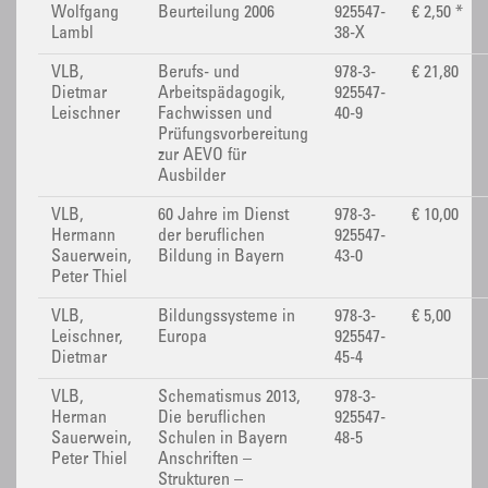
Wolfgang
Beurteilung 2006
925547-
€ 2,50 *
Lambl
38-X
VLB,
Berufs- und
978-3-
€ 21,80
Dietmar
Arbeitspädagogik,
925547-
Leischner
Fachwissen und
40-9
Prüfungsvorbereitung
zur AEVO für
Ausbilder
VLB,
60 Jahre im Dienst
978-3-
€ 10,00
Hermann
der beruflichen
925547-
Sauerwein,
Bildung in Bayern
43-0
Peter Thiel
VLB,
Bildungssysteme in
978-3-
€ 5,00
Leischner,
Europa
925547-
Dietmar
45-4
VLB,
Schematismus 2013,
978-3-
Herman
Die beruflichen
925547-
Sauerwein,
Schulen in Bayern
48-5
Peter Thiel
Anschriften –
Strukturen –