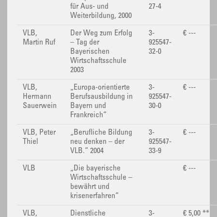
für Aus- und
27-4
Weiterbildung, 2000
VLB,
Der Weg zum Erfolg
3-
€ ---
Martin Ruf
– Tag der
925547-
Bayerischen
32-0
Wirtschaftsschule
2003
VLB,
„Europa-orientierte
3-
€ ---
Hermann
Berufsausbildung in
925547-
Sauerwein
Bayern und
30-0
Frankreich“
VLB, Peter
„Berufliche Bildung
3-
€ ---
Thiel
neu denken – der
925547-
VLB.“ 2004
33-9
VLB
„Die bayerische
€ ---
Wirtschaftsschule –
bewährt und
krisenerfahren“
VLB,
Dienstliche
3-
€ 5,00 **