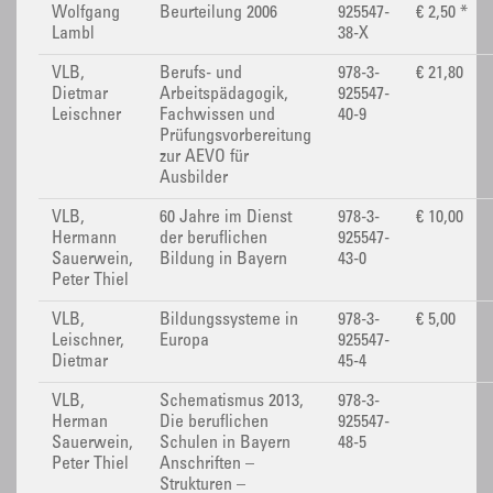
Wolfgang
Beurteilung 2006
925547-
€ 2,50 *
Lambl
38-X
VLB,
Berufs- und
978-3-
€ 21,80
Dietmar
Arbeitspädagogik,
925547-
Leischner
Fachwissen und
40-9
Prüfungsvorbereitung
zur AEVO für
Ausbilder
VLB,
60 Jahre im Dienst
978-3-
€ 10,00
Hermann
der beruflichen
925547-
Sauerwein,
Bildung in Bayern
43-0
Peter Thiel
VLB,
Bildungssysteme in
978-3-
€ 5,00
Leischner,
Europa
925547-
Dietmar
45-4
VLB,
Schematismus 2013,
978-3-
Herman
Die beruflichen
925547-
Sauerwein,
Schulen in Bayern
48-5
Peter Thiel
Anschriften –
Strukturen –