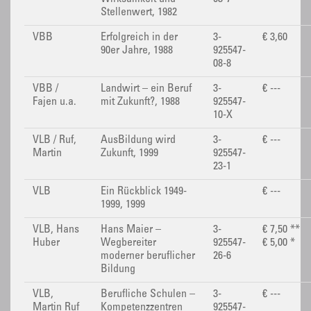
Stellenwert, 1982
VBB
Erfolgreich in der
3-
€ 3,60
90er Jahre, 1988
925547-
08-8
VBB /
Landwirt – ein Beruf
3-
€ ---
Fajen u.a.
mit Zukunft?, 1988
925547-
10-X
VLB / Ruf,
AusBildung wird
3-
€ ---
Martin
Zukunft, 1999
925547-
23-1
VLB
Ein Rückblick 1949-
€ ---
1999, 1999
VLB, Hans
Hans Maier –
3-
€ 7,50 **
Huber
Wegbereiter
925547-
€ 5,00 *
moderner beruflicher
26-6
Bildung
VLB,
Berufliche Schulen –
3-
€ ---
Martin Ruf
Kompetenzzentren
925547-