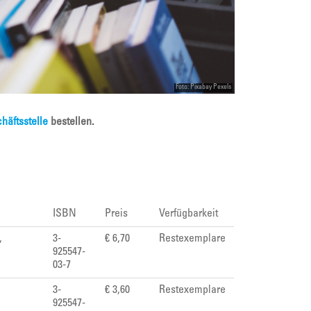
Foto: Pixabay Pexels
häftsstelle
bestellen.
ISBN
Preis
Verfügbarkeit
,
3-
€ 6,70
Restexemplare
925547-
03-7
3-
€ 3,60
Restexemplare
925547-