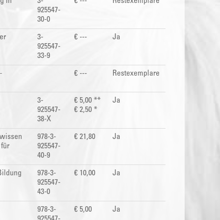
g in
3-
€ ---
Restexemplare
925547-
30-0
er
3-
€ ---
Ja
925547-
33-9
–
€ ---
Restexemplare
3-
€ 5,00 **
Ja
925547-
€ 2,50 *
38-X
hwissen
978-3-
€ 21,80
Ja
für
925547-
40-9
Bildung
978-3-
€ 10,00
Ja
925547-
43-0
978-3-
€ 5,00
Ja
925547-