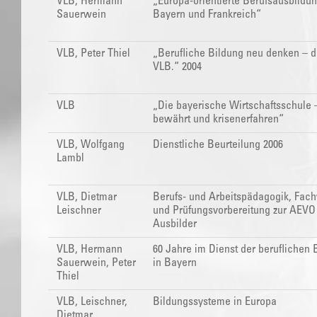
VLB, Hermann
„Europa-orientierte Berufsausbildun
Sauerwein
Bayern und Frankreich“
VLB, Peter Thiel
„Berufliche Bildung neu denken – d
VLB.“ 2004
VLB
„Die bayerische Wirtschaftsschule 
bewährt und krisenerfahren“
VLB, Wolfgang
Dienstliche Beurteilung 2006
Lambl
VLB, Dietmar
Berufs- und Arbeitspädagogik, Fac
Leischner
und Prüfungsvorbereitung zur AEVO 
Ausbilder
VLB, Hermann
60 Jahre im Dienst der beruflichen 
Sauerwein, Peter
in Bayern
Thiel
VLB, Leischner,
Bildungssysteme in Europa
Dietmar