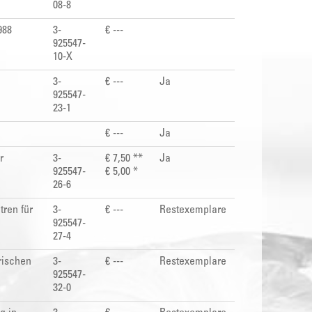
08-8
988
3-
€ ---
925547-
10-X
3-
€ ---
Ja
925547-
23-1
€ ---
Ja
r
3-
€ 7,50 **
Ja
925547-
€ 5,00 *
26-6
ren für
3-
€ ---
Restexemplare
925547-
27-4
rischen
3-
€ ---
Restexemplare
925547-
32-0