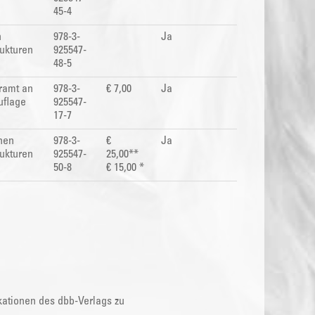
45-4
n
978-3-
Ja
rukturen
925547-
48-5
hramt an
978-3-
€ 7,00
Ja
uflage
925547-
17-7
hen
978-3-
€
Ja
rukturen
925547-
25,00**
50-8
€ 15,00 *
kationen des dbb-Verlags zu