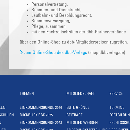
Personalvertretung,
Beamten- und Dienstrecht,
Laufbahn- und Besoldungsrecht,
Beamtenversorgung,
Pflege, zusammen
mit den Fachzeitschriften der dbb-Partnerverbände
über den Online-Shop zu dbb-Mitgliederpreisen zugreifen.
zum Online-Shop des dbb-Verlags
(shop.dbbverlag.de)
THEMEN
MITGLIEDSCHAFT
SERVICE
LEN
EINKOMMENSRUNDE 2026
GUTE GRÜNDE
TERMINE
SCHULEN
RÜCKBLICK BBK 2025
BEITRÄGE
FORTBILDU
N
EINKOMMENSRUNDE 2023
MITGLIED WERDEN
RECHTSSCH