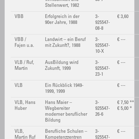
Stellenwert, 1982
VBB
Erfolgreich in der
3-
€ 3,60
90er Jahre, 1988
925547-
08-8
VBB /
Landwirt – ein Beruf
3-
€ ---
Fajen u.a.
mit Zukunft?, 1988
925547-
10-X
VLB / Ruf,
AusBildung wird
3-
€ ---
Martin
Zukunft, 1999
925547-
23-1
VLB
Ein Rückblick 1949-
€ ---
1999, 1999
VLB, Hans
Hans Maier –
3-
€ 7,50 **
Huber
Wegbereiter
925547-
€ 5,00 *
moderner beruflicher
26-6
Bildung
VLB,
Berufliche Schulen –
3-
€ ---
Martin Ruf
Kompetenzzentren
925547-