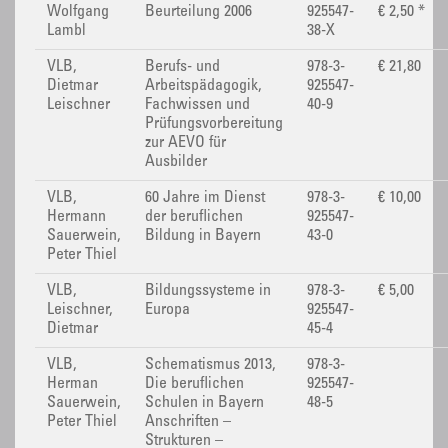
Wolfgang
Beurteilung 2006
925547-
€ 2,50 *
Lambl
38-X
VLB,
Berufs- und
978-3-
€ 21,80
Dietmar
Arbeitspädagogik,
925547-
Leischner
Fachwissen und
40-9
Prüfungsvorbereitung
zur AEVO für
Ausbilder
VLB,
60 Jahre im Dienst
978-3-
€ 10,00
Hermann
der beruflichen
925547-
Sauerwein,
Bildung in Bayern
43-0
Peter Thiel
VLB,
Bildungssysteme in
978-3-
€ 5,00
Leischner,
Europa
925547-
Dietmar
45-4
VLB,
Schematismus 2013,
978-3-
Herman
Die beruflichen
925547-
Sauerwein,
Schulen in Bayern
48-5
Peter Thiel
Anschriften –
Strukturen –