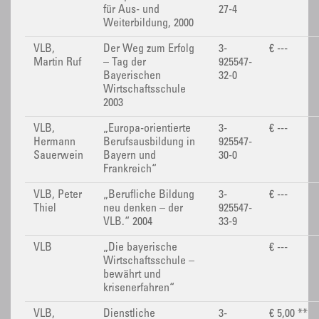
für Aus- und
27-4
Weiterbildung, 2000
VLB,
Der Weg zum Erfolg
3-
€ ---
Martin Ruf
– Tag der
925547-
Bayerischen
32-0
Wirtschaftsschule
2003
VLB,
„Europa-orientierte
3-
€ ---
Hermann
Berufsausbildung in
925547-
Sauerwein
Bayern und
30-0
Frankreich“
VLB, Peter
„Berufliche Bildung
3-
€ ---
Thiel
neu denken – der
925547-
VLB.“ 2004
33-9
VLB
„Die bayerische
€ ---
Wirtschaftsschule –
bewährt und
krisenerfahren“
VLB,
Dienstliche
3-
€ 5,00 **