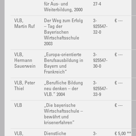
für Aus- und
27-4
Weiterbildung, 2000
VLB,
Der Weg zum Erfolg
3-
€ ---
Martin Ruf
– Tag der
925547-
Bayerischen
32-0
Wirtschaftsschule
2003
VLB,
„Europa-orientierte
3-
€ ---
Hermann
Berufsausbildung in
925547-
Sauerwein
Bayern und
30-0
Frankreich“
VLB, Peter
„Berufliche Bildung
3-
€ ---
Thiel
neu denken – der
925547-
VLB.“ 2004
33-9
VLB
„Die bayerische
€ ---
Wirtschaftsschule –
bewährt und
krisenerfahren“
VLB,
Dienstliche
3-
€ 5,00 **