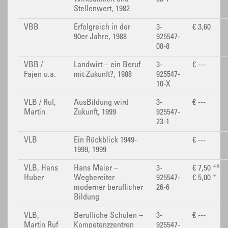
Stellenwert, 1982
VBB
Erfolgreich in der
3-
€ 3,60
90er Jahre, 1988
925547-
08-8
VBB /
Landwirt – ein Beruf
3-
€ ---
Fajen u.a.
mit Zukunft?, 1988
925547-
10-X
VLB / Ruf,
AusBildung wird
3-
€ ---
Martin
Zukunft, 1999
925547-
23-1
VLB
Ein Rückblick 1949-
€ ---
1999, 1999
VLB, Hans
Hans Maier –
3-
€ 7,50 **
Huber
Wegbereiter
925547-
€ 5,00 *
moderner beruflicher
26-6
Bildung
VLB,
Berufliche Schulen –
3-
€ ---
Martin Ruf
Kompetenzzentren
925547-