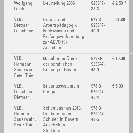
Wolfgang
Beurteilung 2006
925547-
€ 2,50 *
Lambl
38-X
VLB,
Berufs- und
978-3-
€ 21,80
Dietmar
Arbeitspädagogik,
925547-
Leischner
Fachwissen und
40-9
Prüfungsvorbereitung
zur AEVO für
Ausbilder
VLB,
60 Jahre im Dienst
978-3-
€ 10,00
Hermann
der beruflichen
925547-
Sauerwein,
Bildung in Bayern
43-0
Peter Thiel
VLB,
Bildungssysteme in
978-3-
€ 5,00
Leischner,
Europa
925547-
Dietmar
45-4
VLB,
Schematismus 2013,
978-3-
Herman
Die beruflichen
925547-
Sauerwein,
Schulen in Bayern
48-5
Peter Thiel
Anschriften –
Strukturen –