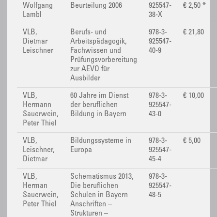
Wolfgang
Beurteilung 2006
925547-
€ 2,50 *
Lambl
38-X
VLB,
Berufs- und
978-3-
€ 21,80
Dietmar
Arbeitspädagogik,
925547-
Leischner
Fachwissen und
40-9
Prüfungsvorbereitung
zur AEVO für
Ausbilder
VLB,
60 Jahre im Dienst
978-3-
€ 10,00
Hermann
der beruflichen
925547-
Sauerwein,
Bildung in Bayern
43-0
Peter Thiel
VLB,
Bildungssysteme in
978-3-
€ 5,00
Leischner,
Europa
925547-
Dietmar
45-4
VLB,
Schematismus 2013,
978-3-
Herman
Die beruflichen
925547-
Sauerwein,
Schulen in Bayern
48-5
Peter Thiel
Anschriften –
Strukturen –