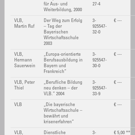
für Aus- und
27-4
Weiterbildung, 2000
VLB,
Der Weg zum Erfolg
3-
€ ---
Martin Ruf
– Tag der
925547-
Bayerischen
32-0
Wirtschaftsschule
2003
VLB,
„Europa-orientierte
3-
€ ---
Hermann
Berufsausbildung in
925547-
Sauerwein
Bayern und
30-0
Frankreich“
VLB, Peter
„Berufliche Bildung
3-
€ ---
Thiel
neu denken – der
925547-
VLB.“ 2004
33-9
VLB
„Die bayerische
€ ---
Wirtschaftsschule –
bewährt und
krisenerfahren“
VLB,
Dienstliche
3-
€ 5,00 **