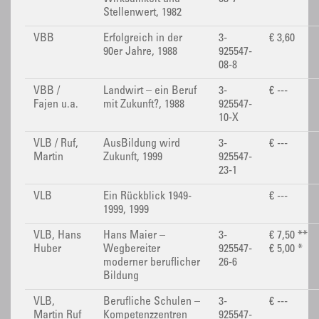
Stellenwert, 1982
VBB
Erfolgreich in der
3-
€ 3,60
90er Jahre, 1988
925547-
08-8
VBB /
Landwirt – ein Beruf
3-
€ ---
Fajen u.a.
mit Zukunft?, 1988
925547-
10-X
VLB / Ruf,
AusBildung wird
3-
€ ---
Martin
Zukunft, 1999
925547-
23-1
VLB
Ein Rückblick 1949-
€ ---
1999, 1999
VLB, Hans
Hans Maier –
3-
€ 7,50 **
Huber
Wegbereiter
925547-
€ 5,00 *
moderner beruflicher
26-6
Bildung
VLB,
Berufliche Schulen –
3-
€ ---
Martin Ruf
Kompetenzzentren
925547-