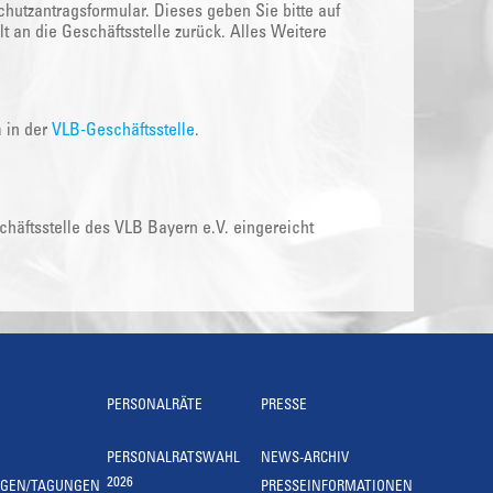
hutzantragsformular. Dieses geben Sie bitte auf
t an die Geschäftsstelle zurück. Alles Weitere
m in der
VLB-Geschäftsstelle
.
äftsstelle des VLB Bayern e.V. eingereicht
PERSONALRÄTE
PRESSE
PERSONALRATSWAHL
NEWS-ARCHIV
2026
NGEN/TAGUNGEN
PRESSEINFORMATIONEN