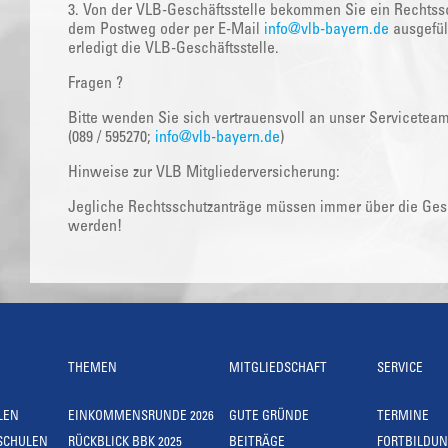
3. Von der VLB-Geschäftsstelle bekommen Sie ein Rechtssc
dem Postweg oder per E-Mail
info@vlb-bayern.de
ausgefüll
erledigt die VLB-Geschäftsstelle.
Fragen ?
Bitte wenden Sie sich vertrauensvoll an unser Servicetea
(089 / 595270;
info@vlb-bayern.de
)
Hinweise zur VLB Mitgliederversicherung:
Jegliche Rechtsschutzanträge müssen immer über die Gesch
werden!
THEMEN
MITGLIEDSCHAFT
SERVICE
LEN
EINKOMMENSRUNDE 2026
GUTE GRÜNDE
TERMINE
SCHULEN
RÜCKBLICK BBK 2025
BEITRÄGE
FORTBILDU