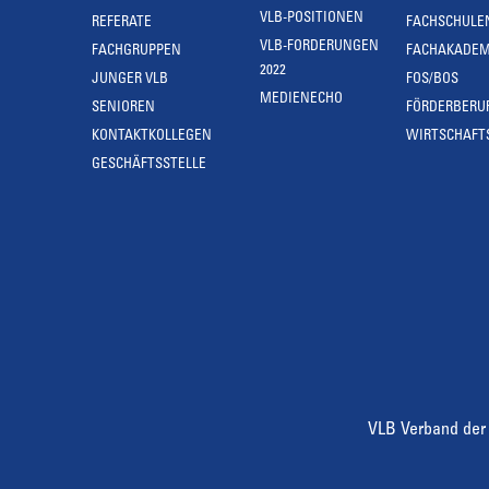
VLB-POSITIONEN
REFERATE
FACHSCHULE
VLB-FORDERUNGEN
FACHGRUPPEN
FACHAKADEM
2022
JUNGER VLB
FOS/BOS
MEDIENECHO
SENIOREN
FÖRDERBERU
KONTAKTKOLLEGEN
WIRTSCHAFT
GESCHÄFTSSTELLE
VLB Verband der 