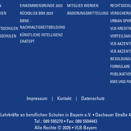
N
EINKOMMENSRUNDE 2023
MITGLIED WERDEN
RECHTSSCH
IEN
RÜCKBLICK BBK 2023
ÄNDERUNGSMITTEILUNG
VERSICHER
BBNE -
URBAN SPOR
NACHHALTIGKEITSBILDUNG
FSSCHULEN
VLB-KREDIT
KÜNSTLICHE INTELLIGENZ
SSCHULEN
VORTEILSA
CHATGPT
VLB AKZENT
VLB AKZENT
BESOLDUNG
FORMULARE
PUBLIKATIO
KMS UND F
Impressum
Kontakt
Datenschutz
Lehrkräfte an beruflichen Schulen in Bayern e.V. • Dachauer Straße 
Tel.: 089 595270 • Fax: 089 5504443
Alle Rechte © 2026 • VLB Bayern