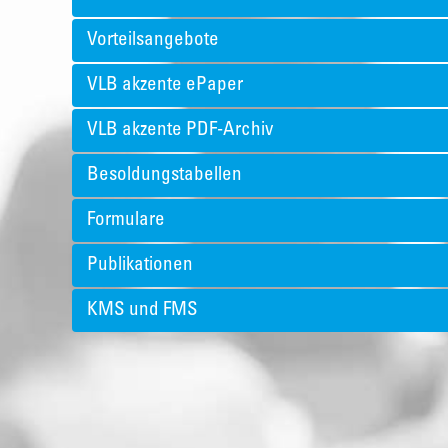
Vorteilsangebote
VLB akzente ePaper
VLB akzente PDF-Archiv
Besoldungstabellen
Formulare
Publikationen
KMS und FMS