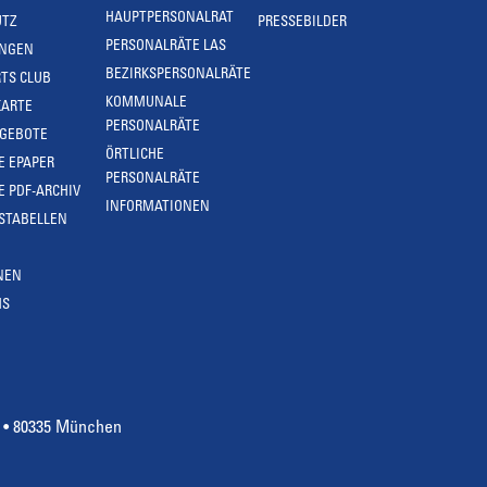
HAUPTPERSONALRAT
UTZ
PRESSEBILDER
PERSONALRÄTE LAS
UNGEN
BEZIRKSPERSONALRÄTE
TS CLUB
KOMMUNALE
KARTE
PERSONALRÄTE
NGEBOTE
ÖRTLICHE
E EPAPER
PERSONALRÄTE
E PDF-ARCHIV
INFORMATIONEN
STABELLEN
NEN
MS
4 • 80335 München