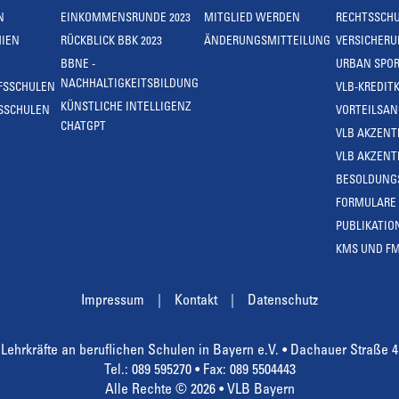
N
EINKOMMENSRUNDE 2023
MITGLIED WERDEN
RECHTSSCH
IEN
RÜCKBLICK BBK 2023
ÄNDERUNGSMITTEILUNG
VERSICHER
BBNE -
URBAN SPOR
NACHHALTIGKEITSBILDUNG
FSSCHULEN
VLB-KREDIT
KÜNSTLICHE INTELLIGENZ
SSCHULEN
VORTEILSA
CHATGPT
VLB AKZENT
VLB AKZENT
BESOLDUNG
FORMULARE
PUBLIKATIO
KMS UND F
Impressum
Kontakt
Datenschutz
Lehrkräfte an beruflichen Schulen in Bayern e.V. • Dachauer Straße 
Tel.: 089 595270 • Fax: 089 5504443
Alle Rechte © 2026 • VLB Bayern