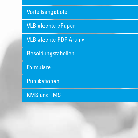
Vorteilsangebote
VLB akzente ePaper
VLB akzente PDF-Archiv
Besoldungstabellen
Formulare
Publikationen
KMS und FMS