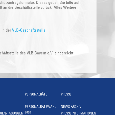
hutzantragsformular. Dieses geben Sie bitte auf
t an die Geschäftsstelle zurück. Alles Weitere
m in der
VLB-Geschäftsstelle
.
äftsstelle des VLB Bayern e.V. eingereicht
PERSONALRÄTE
PRESSE
PERSONALRATSWAHL
NEWS-ARCHIV
2026
NGEN/TAGUNGEN
PRESSEINFORMATIONEN