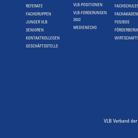
VLB-POSITIONEN
REFERATE
FACHSCHULE
VLB-FORDERUNGEN
FACHGRUPPEN
FACHAKADEM
2022
JUNGER VLB
FOS/BOS
MEDIENECHO
SENIOREN
FÖRDERBERU
KONTAKTKOLLEGEN
WIRTSCHAFT
GESCHÄFTSSTELLE
VLB Verband der 