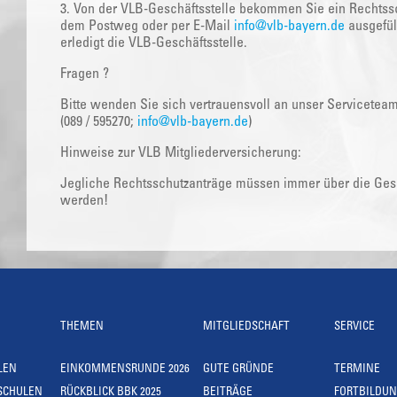
3. Von der VLB-Geschäftsstelle bekommen Sie ein Rechtssc
dem Postweg oder per E-Mail
info@vlb-bayern.de
ausgefüll
erledigt die VLB-Geschäftsstelle.
Fragen ?
Bitte wenden Sie sich vertrauensvoll an unser Servicetea
(089 / 595270;
info@vlb-bayern.de
)
Hinweise zur VLB Mitgliederversicherung:
Jegliche Rechtsschutzanträge müssen immer über die Gesch
werden!
THEMEN
MITGLIEDSCHAFT
SERVICE
LEN
EINKOMMENSRUNDE 2026
GUTE GRÜNDE
TERMINE
SCHULEN
RÜCKBLICK BBK 2025
BEITRÄGE
FORTBILDU