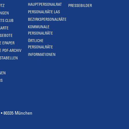
HAUPTPERSONALRAT
UTZ
PRESSEBILDER
PERSONALRÄTE LAS
UNGEN
BEZIRKSPERSONALRÄTE
TS CLUB
KOMMUNALE
KARTE
PERSONALRÄTE
NGEBOTE
ÖRTLICHE
E EPAPER
PERSONALRÄTE
E PDF-ARCHIV
INFORMATIONEN
STABELLEN
NEN
MS
4 • 80335 München