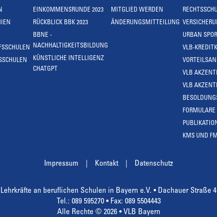
N
EINKOMMENSRUNDE 2023
MITGLIED WERDEN
RECHTSSCH
IEN
RÜCKBLICK BBK 2023
ÄNDERUNGSMITTEILUNG
VERSICHER
BBNE -
URBAN SPOR
NACHHALTIGKEITSBILDUNG
FSSCHULEN
VLB-KREDIT
KÜNSTLICHE INTELLIGENZ
SSCHULEN
VORTEILSA
CHATGPT
VLB AKZENT
VLB AKZENT
BESOLDUNG
FORMULARE
PUBLIKATIO
KMS UND F
Impressum
Kontakt
Datenschutz
Lehrkräfte an beruflichen Schulen in Bayern e.V. • Dachauer Straße 
Tel.: 089 595270 • Fax: 089 5504443
Alle Rechte © 2026 • VLB Bayern