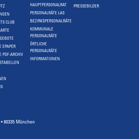
HAUPTPERSONALRAT
UTZ
PRESSEBILDER
PERSONALRÄTE LAS
UNGEN
BEZIRKSPERSONALRÄTE
TS CLUB
KOMMUNALE
KARTE
PERSONALRÄTE
NGEBOTE
ÖRTLICHE
E EPAPER
PERSONALRÄTE
E PDF-ARCHIV
INFORMATIONEN
STABELLEN
NEN
MS
4 • 80335 München