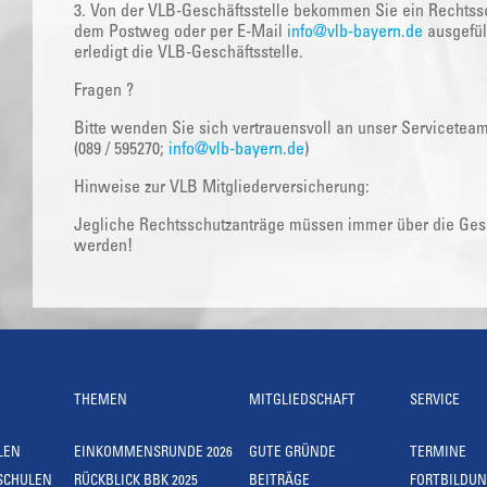
3. Von der VLB-Geschäftsstelle bekommen Sie ein Rechtssc
dem Postweg oder per E-Mail
info@vlb-bayern.de
ausgefüll
erledigt die VLB-Geschäftsstelle.
Fragen ?
Bitte wenden Sie sich vertrauensvoll an unser Servicetea
(089 / 595270;
info@vlb-bayern.de
)
Hinweise zur VLB Mitgliederversicherung:
Jegliche Rechtsschutzanträge müssen immer über die Gesch
werden!
THEMEN
MITGLIEDSCHAFT
SERVICE
LEN
EINKOMMENSRUNDE 2026
GUTE GRÜNDE
TERMINE
SCHULEN
RÜCKBLICK BBK 2025
BEITRÄGE
FORTBILDU