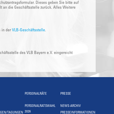
hutzantragsformular. Dieses geben Sie bitte auf
t an die Geschäftsstelle zurück. Alles Weitere
m in der
VLB-Geschäftsstelle
.
äftsstelle des VLB Bayern e.V. eingereicht
PERSONALRÄTE
PRESSE
PERSONALRATSWAHL
NEWS-ARCHIV
2026
NGEN/TAGUNGEN
PRESSEINFORMATIONEN