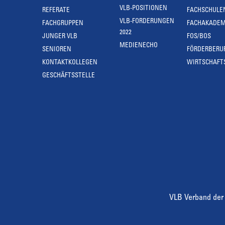
VLB-POSITIONEN
REFERATE
FACHSCHULE
VLB-FORDERUNGEN
FACHGRUPPEN
FACHAKADEM
2022
JUNGER VLB
FOS/BOS
MEDIENECHO
SENIOREN
FÖRDERBERU
KONTAKTKOLLEGEN
WIRTSCHAFT
GESCHÄFTSSTELLE
VLB Verband der 