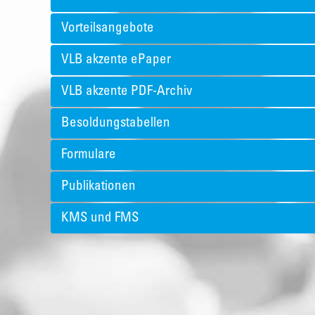
Vorteilsangebote
VLB akzente ePaper
VLB akzente PDF-Archiv
Besoldungstabellen
Formulare
Publikationen
KMS und FMS