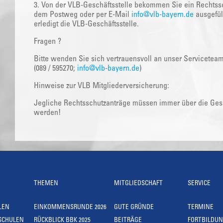
3. Von der VLB-Geschäftsstelle bekommen Sie ein Rechtssc
dem Postweg oder per E-Mail
info@vlb-bayern.de
ausgefüll
erledigt die VLB-Geschäftsstelle.
Fragen ?
Bitte wenden Sie sich vertrauensvoll an unser Servicetea
(089 / 595270;
info@vlb-bayern.de
)
Hinweise zur VLB Mitgliederversicherung:
Jegliche Rechtsschutzanträge müssen immer über die Gesch
werden!
THEMEN
MITGLIEDSCHAFT
SERVICE
LEN
EINKOMMENSRUNDE 2026
GUTE GRÜNDE
TERMINE
SCHULEN
RÜCKBLICK BBK 2025
BEITRÄGE
FORTBILDU