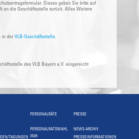
hutzantragsformular. Dieses geben Sie bitte auf
t an die Geschäftsstelle zurück. Alles Weitere
m in der
VLB-Geschäftsstelle
.
äftsstelle des VLB Bayern e.V. eingereicht
PERSONALRÄTE
PRESSE
PERSONALRATSWAHL
NEWS-ARCHIV
2026
NGEN/TAGUNGEN
PRESSEINFORMATIONEN