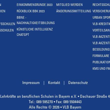
N
EINKOMMENSRUNDE 2023
MITGLIED WERDEN
RECHTSSCH
IEN
RÜCKBLICK BBK 2023
ÄNDERUNGSMITTEILUNG
VERSICHER
BBNE -
URBAN SPOR
NACHHALTIGKEITSBILDUNG
FSSCHULEN
VLB-KREDIT
KÜNSTLICHE INTELLIGENZ
SSCHULEN
VORTEILSA
CHATGPT
VLB AKZENT
VLB AKZENT
BESOLDUNG
FORMULARE
PUBLIKATIO
KMS UND F
Impressum
Kontakt
Datenschutz
Lehrkräfte an beruflichen Schulen in Bayern e.V. • Dachauer Straße 
Tel.: 089 595270 • Fax: 089 5504443
Alle Rechte © 2026 • VLB Bayern