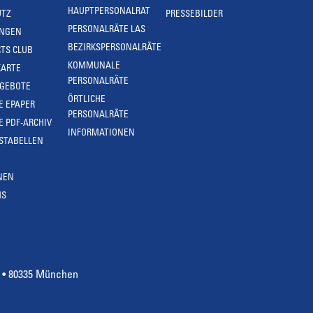
HAUPTPERSONALRAT
UTZ
PRESSEBILDER
PERSONALRÄTE LAS
UNGEN
BEZIRKSPERSONALRÄTE
TS CLUB
KOMMUNALE
KARTE
PERSONALRÄTE
NGEBOTE
ÖRTLICHE
E EPAPER
PERSONALRÄTE
E PDF-ARCHIV
INFORMATIONEN
STABELLEN
NEN
MS
4 • 80335 München