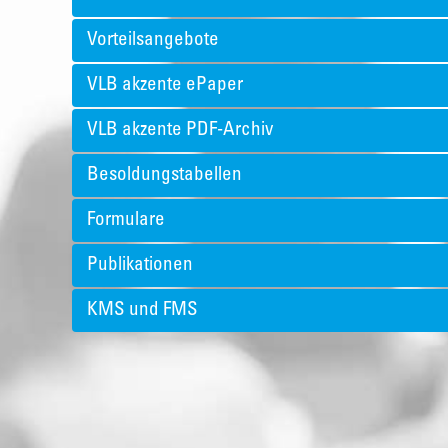
Vorteilsangebote
VLB akzente ePaper
VLB akzente PDF-Archiv
Besoldungstabellen
Formulare
Publikationen
KMS und FMS