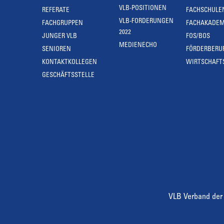
VLB-POSITIONEN
REFERATE
FACHSCHULE
VLB-FORDERUNGEN
FACHGRUPPEN
FACHAKADEM
2022
JUNGER VLB
FOS/BOS
MEDIENECHO
SENIOREN
FÖRDERBERU
KONTAKTKOLLEGEN
WIRTSCHAFT
GESCHÄFTSSTELLE
VLB Verband der 