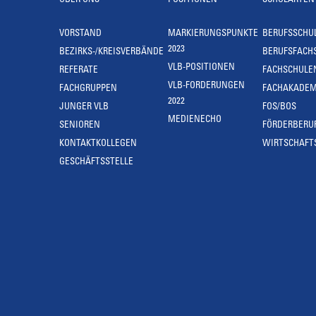
ÜBER UNS
POSITIONEN
SCHULARTEN
VORSTAND
MARKIERUNGSPUNKTE
BERUFSSCHU
2023
BEZIRKS-/KREISVERBÄNDE
BERUFSFACH
VLB-POSITIONEN
REFERATE
FACHSCHULE
VLB-FORDERUNGEN
FACHGRUPPEN
FACHAKADEM
2022
JUNGER VLB
FOS/BOS
MEDIENECHO
SENIOREN
FÖRDERBERU
KONTAKTKOLLEGEN
WIRTSCHAFT
GESCHÄFTSSTELLE