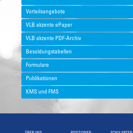
Vorteilsangebote
VLB akzente ePaper
VLB akzente PDF-Archiv
Besoldungstabellen
Formulare
Publikationen
KMS und FMS