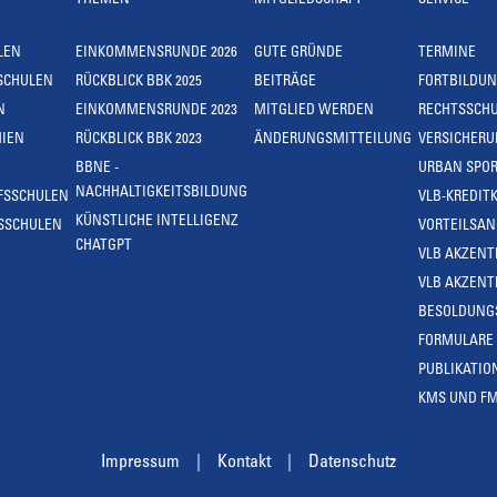
THEMEN
MITGLIEDSCHAFT
SERVICE
LEN
EINKOMMENSRUNDE 2026
GUTE GRÜNDE
TERMINE
SCHULEN
RÜCKBLICK BBK 2025
BEITRÄGE
FORTBILDU
N
EINKOMMENSRUNDE 2023
MITGLIED WERDEN
RECHTSSCH
IEN
RÜCKBLICK BBK 2023
ÄNDERUNGSMITTEILUNG
VERSICHER
BBNE -
URBAN SPOR
NACHHALTIGKEITSBILDUNG
FSSCHULEN
VLB-KREDIT
KÜNSTLICHE INTELLIGENZ
SSCHULEN
VORTEILSA
CHATGPT
VLB AKZENT
VLB AKZENT
BESOLDUNG
FORMULARE
PUBLIKATIO
KMS UND F
Impressum
Kontakt
Datenschutz