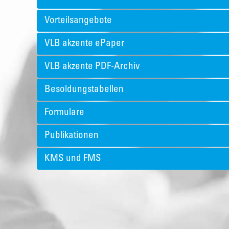
Vorteilsangebote
VLB akzente ePaper
VLB akzente PDF-Archiv
Besoldungstabellen
Formulare
Publikationen
KMS und FMS