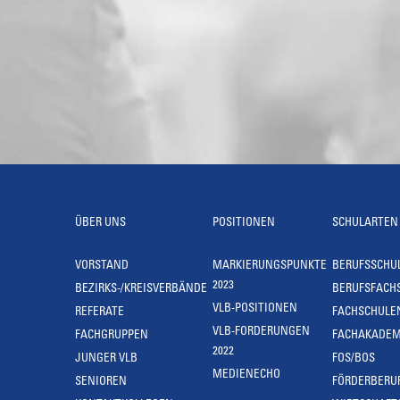
ÜBER UNS
POSITIONEN
SCHULARTEN
VORSTAND
MARKIERUNGSPUNKTE
BERUFSSCHU
2023
BEZIRKS-/KREISVERBÄNDE
BERUFSFACH
VLB-POSITIONEN
REFERATE
FACHSCHULE
VLB-FORDERUNGEN
FACHGRUPPEN
FACHAKADEM
2022
JUNGER VLB
FOS/BOS
MEDIENECHO
SENIOREN
FÖRDERBERU