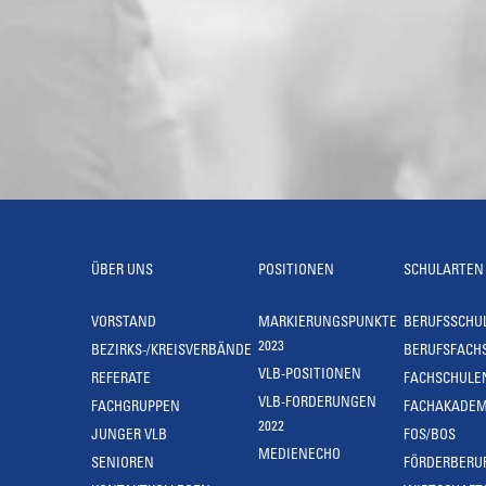
ÜBER UNS
POSITIONEN
SCHULARTEN
VORSTAND
MARKIERUNGSPUNKTE
BERUFSSCHU
2023
BEZIRKS-/KREISVERBÄNDE
BERUFSFACH
VLB-POSITIONEN
REFERATE
FACHSCHULE
VLB-FORDERUNGEN
FACHGRUPPEN
FACHAKADEM
2022
JUNGER VLB
FOS/BOS
MEDIENECHO
SENIOREN
FÖRDERBERU