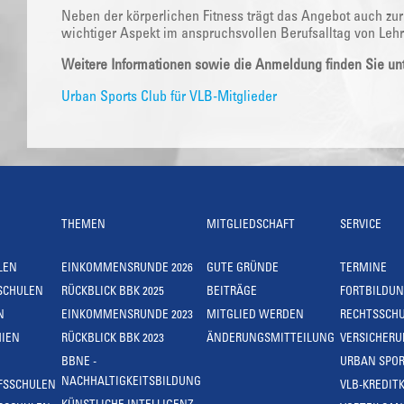
Neben der körperlichen Fitness trägt das Angebot auch zur
wichtiger Aspekt im anspruchsvollen Berufsalltag von Lehr
Weitere Informationen sowie die Anmeldung finden Sie unt
Urban Sports Club für VLB-Mitglieder
THEMEN
MITGLIEDSCHAFT
SERVICE
LEN
EINKOMMENSRUNDE 2026
GUTE GRÜNDE
TERMINE
SCHULEN
RÜCKBLICK BBK 2025
BEITRÄGE
FORTBILDU
N
EINKOMMENSRUNDE 2023
MITGLIED WERDEN
RECHTSSCH
IEN
RÜCKBLICK BBK 2023
ÄNDERUNGSMITTEILUNG
VERSICHER
BBNE -
URBAN SPOR
NACHHALTIGKEITSBILDUNG
FSSCHULEN
VLB-KREDIT