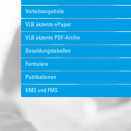
Vorteilsangebote
VLB akzente ePaper
VLB akzente PDF-Archiv
Besoldungstabellen
Formulare
Publikationen
KMS und FMS