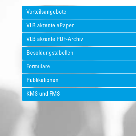
Vorteilsangebote
VLB akzente ePaper
VLB akzente PDF-Archiv
Besoldungstabellen
Formulare
Publikationen
KMS und FMS