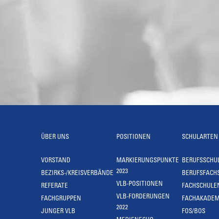
ÜBER UNS
POSITIONEN
SCHULARTEN
VORSTAND
MARKIERUNGSPUNKTE
BERUFSSCHU
2023
BEZIRKS-/KREISVERBÄNDE
BERUFSFACH
VLB-POSITIONEN
REFERATE
FACHSCHULE
VLB-FORDERUNGEN
FACHGRUPPEN
FACHAKADEM
2022
JUNGER VLB
FOS/BOS