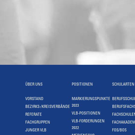
ÜBER UNS
POSITIONEN
SCHULARTEN
VORSTAND
MARKIERUNGSPUNKTE
BERUFSSCHU
2023
BEZIRKS-/KREISVERBÄNDE
BERUFSFACH
VLB-POSITIONEN
REFERATE
FACHSCHULE
VLB-FORDERUNGEN
FACHGRUPPEN
FACHAKADEM
2022
JUNGER VLB
FOS/BOS