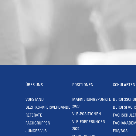
ÜBER UNS
POSITIONEN
SCHULARTEN
VORSTAND
MARKIERUNGSPUNKTE
BERUFSSCHU
2023
BEZIRKS-/KREISVERBÄNDE
BERUFSFACH
VLB-POSITIONEN
REFERATE
FACHSCHULE
VLB-FORDERUNGEN
FACHGRUPPEN
FACHAKADEM
2022
JUNGER VLB
FOS/BOS