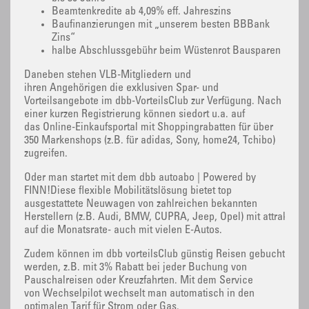
Beamtenkredite ab 4,09% eff. Jahreszins
Baufinanzierungen mit „unserem besten BBBank
Zins“
halbe Abschlussgebühr beim Wüstenrot Bausparen
Daneben stehen VLB-Mitgliedern und
ihren Angehörigen die exklusiven Spar- und
Vorteilsangebote im dbb-VorteilsClub zur Verfügung. Nach
einer kurzen Registrierung können siedort u.a. auf
das Online-Einkaufsportal mit Shoppingrabatten für über
350 Markenshops (z.B. für adidas, Sony, home24, Tchibo)
zugreifen.
Oder man startet mit dem dbb autoabo | Powered by
FINN!Diese flexible Mobilitätslösung bietet top
ausgestattete Neuwagen von zahlreichen bekannten
Herstellern (z.B. Audi, BMW, CUPRA, Jeep, Opel) mit attraktive
auf die Monatsrate- auch mit vielen E-Autos.
Zudem können im dbb vorteilsClub günstig Reisen gebucht
werden, z.B. mit 3% Rabatt bei jeder Buchung von
Pauschalreisen oder Kreuzfahrten. Mit dem Service
von Wechselpilot wechselt man automatisch in den
optimalen Tarif für Strom oder Gas.