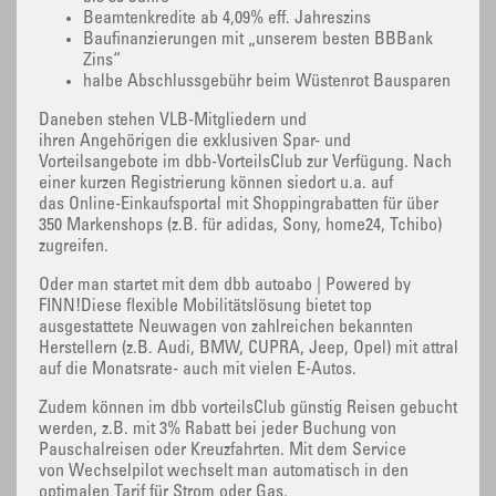
Beamtenkredite ab 4,09% eff. Jahreszins
Baufinanzierungen mit „unserem besten BBBank
Zins“
halbe Abschlussgebühr beim Wüstenrot Bausparen
Daneben stehen VLB-Mitgliedern und
ihren Angehörigen die exklusiven Spar- und
Vorteilsangebote im dbb-VorteilsClub zur Verfügung. Nach
einer kurzen Registrierung können siedort u.a. auf
das Online-Einkaufsportal mit Shoppingrabatten für über
350 Markenshops (z.B. für adidas, Sony, home24, Tchibo)
zugreifen.
Oder man startet mit dem dbb autoabo | Powered by
FINN!Diese flexible Mobilitätslösung bietet top
ausgestattete Neuwagen von zahlreichen bekannten
Herstellern (z.B. Audi, BMW, CUPRA, Jeep, Opel) mit attraktive
auf die Monatsrate- auch mit vielen E-Autos.
Zudem können im dbb vorteilsClub günstig Reisen gebucht
werden, z.B. mit 3% Rabatt bei jeder Buchung von
Pauschalreisen oder Kreuzfahrten. Mit dem Service
von Wechselpilot wechselt man automatisch in den
optimalen Tarif für Strom oder Gas.