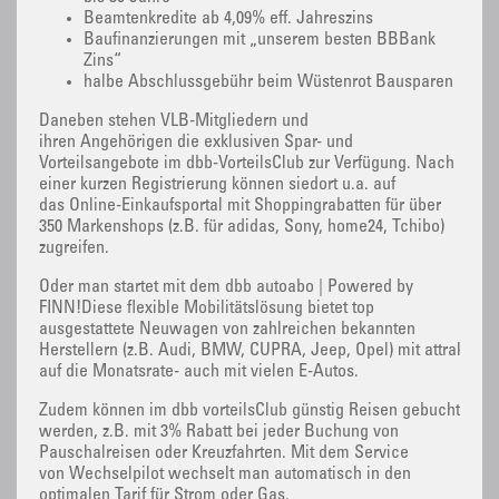
Beamtenkredite ab 4,09% eff. Jahreszins
Baufinanzierungen mit „unserem besten BBBank
Zins“
halbe Abschlussgebühr beim Wüstenrot Bausparen
Daneben stehen VLB-Mitgliedern und
ihren Angehörigen die exklusiven Spar- und
Vorteilsangebote im dbb-VorteilsClub zur Verfügung. Nach
einer kurzen Registrierung können siedort u.a. auf
das Online-Einkaufsportal mit Shoppingrabatten für über
350 Markenshops (z.B. für adidas, Sony, home24, Tchibo)
zugreifen.
Oder man startet mit dem dbb autoabo | Powered by
FINN!Diese flexible Mobilitätslösung bietet top
ausgestattete Neuwagen von zahlreichen bekannten
Herstellern (z.B. Audi, BMW, CUPRA, Jeep, Opel) mit attraktive
auf die Monatsrate- auch mit vielen E-Autos.
Zudem können im dbb vorteilsClub günstig Reisen gebucht
werden, z.B. mit 3% Rabatt bei jeder Buchung von
Pauschalreisen oder Kreuzfahrten. Mit dem Service
von Wechselpilot wechselt man automatisch in den
optimalen Tarif für Strom oder Gas.