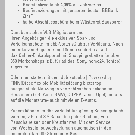
Beamtenkredite ab 4,09% eff. Jahreszins
Baufinanzierungen mit „unserem besten BBBank
Zins“
halbe Abschlussgebühr beim Wüstenrot Bausparen
Daneben stehen VLB-Mitgliedern und
ihren Angehörigen die exklusiven Spar- und
Vorteilsangebote im dbb-VorteilsClub zur Verfügung. Nach
einer kurzen Registrierung können siedort u.a. auf
das Online-Einkaufsportal mit Shoppingrabatten für über
350 Markenshops (z.B. für adidas, Sony, home24, Tchibo)
zugreifen.
Oder man startet mit dem dbb autoabo | Powered by
FINN!Diese flexible Mobilitätslösung bietet top
ausgestattete Neuwagen von zahlreichen bekannten
Herstellern (z.B. Audi, BMW, CUPRA, Jeep, Opel) mit attraktive
auf die Monatsrate- auch mit vielen E-Autos.
Zudem können im dbb vorteilsClub günstig Reisen gebucht
werden, z.B. mit 3% Rabatt bei jeder Buchung von
Pauschalreisen oder Kreuzfahrten. Mit dem Service
von Wechselpilot wechselt man automatisch in den
optimalen Tarif für Strom oder Gas.