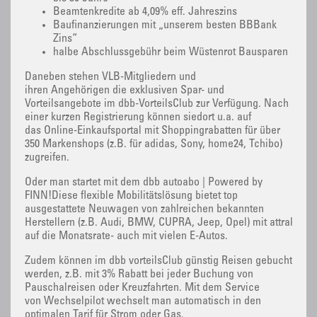
Beamtenkredite ab 4,09% eff. Jahreszins
Baufinanzierungen mit „unserem besten BBBank
Zins“
halbe Abschlussgebühr beim Wüstenrot Bausparen
Daneben stehen VLB-Mitgliedern und
ihren Angehörigen die exklusiven Spar- und
Vorteilsangebote im dbb-VorteilsClub zur Verfügung. Nach
einer kurzen Registrierung können siedort u.a. auf
das Online-Einkaufsportal mit Shoppingrabatten für über
350 Markenshops (z.B. für adidas, Sony, home24, Tchibo)
zugreifen.
Oder man startet mit dem dbb autoabo | Powered by
FINN!Diese flexible Mobilitätslösung bietet top
ausgestattete Neuwagen von zahlreichen bekannten
Herstellern (z.B. Audi, BMW, CUPRA, Jeep, Opel) mit attraktive
auf die Monatsrate- auch mit vielen E-Autos.
Zudem können im dbb vorteilsClub günstig Reisen gebucht
werden, z.B. mit 3% Rabatt bei jeder Buchung von
Pauschalreisen oder Kreuzfahrten. Mit dem Service
von Wechselpilot wechselt man automatisch in den
optimalen Tarif für Strom oder Gas.