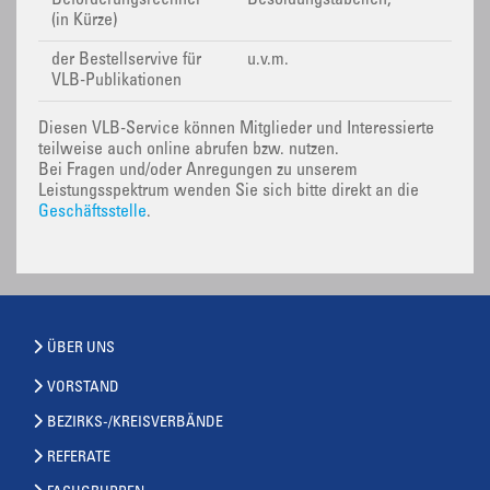
Beförderungsrechner
Besoldungstabellen,
(in Kürze)
der Bestellservive für
u.v.m.
VLB-Publikationen
Diesen VLB-Service können Mitglieder und Interessierte
teilweise auch online abrufen bzw. nutzen.
Bei Fragen und/oder Anregungen zu unserem
Leistungsspektrum wenden Sie sich bitte direkt an die
Geschäftsstelle
.
ÜBER UNS
VORSTAND
BEZIRKS-/KREISVERBÄNDE
REFERATE