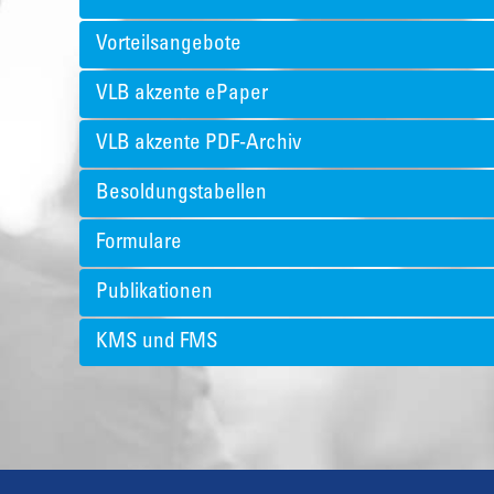
Vorteilsangebote
VLB akzente ePaper
VLB akzente PDF-Archiv
Besoldungstabellen
Formulare
Publikationen
KMS und FMS