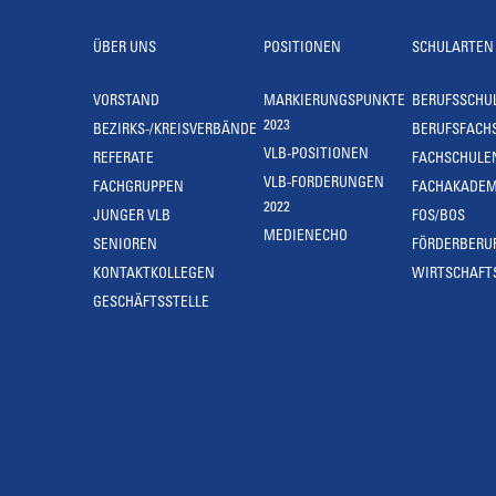
ÜBER UNS
POSITIONEN
SCHULARTEN
VORSTAND
MARKIERUNGSPUNKTE
BERUFSSCHU
2023
BEZIRKS-/KREISVERBÄNDE
BERUFSFACH
VLB-POSITIONEN
REFERATE
FACHSCHULE
VLB-FORDERUNGEN
FACHGRUPPEN
FACHAKADEM
2022
JUNGER VLB
FOS/BOS
MEDIENECHO
SENIOREN
FÖRDERBERU
KONTAKTKOLLEGEN
WIRTSCHAFT
GESCHÄFTSSTELLE