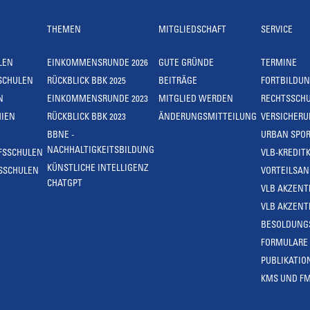
THEMEN
MITGLIEDSCHAFT
SERVICE
LEN
EINKOMMENSRUNDE 2026
GUTE GRÜNDE
TERMINE
SCHULEN
RÜCKBLICK BBK 2025
BEITRÄGE
FORTBILDU
N
EINKOMMENSRUNDE 2023
MITGLIED WERDEN
RECHTSSCH
IEN
RÜCKBLICK BBK 2023
ÄNDERUNGSMITTEILUNG
VERSICHER
BBNE -
URBAN SPOR
NACHHALTIGKEITSBILDUNG
FSSCHULEN
VLB-KREDIT
KÜNSTLICHE INTELLIGENZ
SSCHULEN
VORTEILSA
CHATGPT
VLB AKZENT
VLB AKZENT
BESOLDUNG
FORMULARE
PUBLIKATIO
KMS UND F