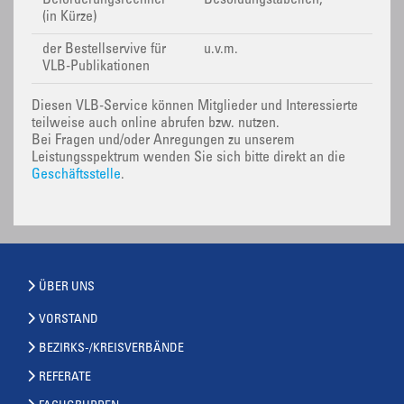
Beförderungsrechner
Besoldungstabellen,
(in Kürze)
der Bestellservive für
u.v.m.
VLB-Publikationen
Diesen VLB-Service können Mitglieder und Interessierte
teilweise auch online abrufen bzw. nutzen.
Bei Fragen und/oder Anregungen zu unserem
Leistungsspektrum wenden Sie sich bitte direkt an die
Geschäftsstelle
.
ÜBER UNS
VORSTAND
BEZIRKS-/KREISVERBÄNDE
REFERATE