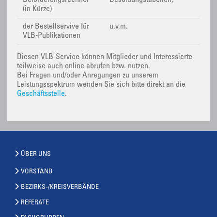
Beförderungsrechner
Besoldungstabellen,
(in Kürze)
der Bestellservive für
u.v.m.
VLB-Publikationen
Diesen VLB-Service können Mitglieder und Interessierte
teilweise auch online abrufen bzw. nutzen.
Bei Fragen und/oder Anregungen zu unserem
Leistungsspektrum wenden Sie sich bitte direkt an die
Geschäftsstelle
.
ÜBER UNS
VORSTAND
BEZIRKS-/KREISVERBÄNDE
REFERATE