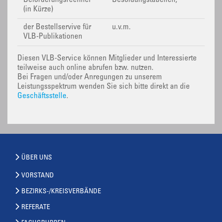
Beförderungsrechner
Besoldungstabellen,
(in Kürze)
der Bestellservive für
u.v.m.
VLB-Publikationen
Diesen VLB-Service können Mitglieder und Interessierte
teilweise auch online abrufen bzw. nutzen.
Bei Fragen und/oder Anregungen zu unserem
Leistungsspektrum wenden Sie sich bitte direkt an die
Geschäftsstelle
.
ÜBER UNS
VORSTAND
BEZIRKS-/KREISVERBÄNDE
REFERATE