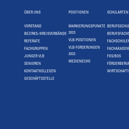
ÜBER UNS
POSITIONEN
SCHULARTEN
VORSTAND
MARKIERUNGSPUNKTE
BERUFSSCHU
2023
BEZIRKS-/KREISVERBÄNDE
BERUFSFACH
VLB-POSITIONEN
REFERATE
FACHSCHULE
VLB-FORDERUNGEN
FACHGRUPPEN
FACHAKADEM
2022
JUNGER VLB
FOS/BOS
MEDIENECHO
SENIOREN
FÖRDERBERU
KONTAKTKOLLEGEN
WIRTSCHAFT
GESCHÄFTSSTELLE