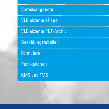
Vorteilsangebote
VLB akzente ePaper
VLB akzente PDF-Archiv
Besoldungstabellen
Formulare
Publikationen
KMS und FMS