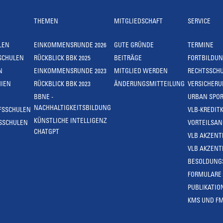
THEMEN
MITGLIEDSCHAFT
SERVICE
LEN
EINKOMMENSRUNDE 2026
GUTE GRÜNDE
TERMINE
SCHULEN
RÜCKBLICK BBK 2025
BEITRÄGE
FORTBILDU
N
EINKOMMENSRUNDE 2023
MITGLIED WERDEN
RECHTSSCH
IEN
RÜCKBLICK BBK 2023
ÄNDERUNGSMITTEILUNG
VERSICHER
BBNE -
URBAN SPOR
NACHHALTIGKEITSBILDUNG
FSSCHULEN
VLB-KREDIT
KÜNSTLICHE INTELLIGENZ
SSCHULEN
VORTEILSA
CHATGPT
VLB AKZENT
VLB AKZENT
BESOLDUNG
FORMULARE
PUBLIKATIO
KMS UND F