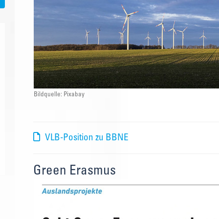
Bildquelle: Pixabay
VLB-Position zu BBNE
Green Erasmus