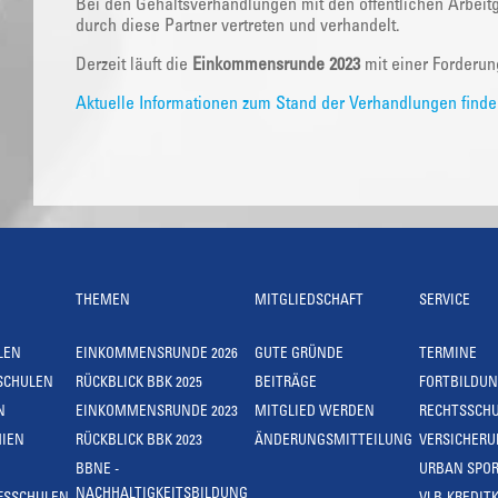
Bei den Gehaltsverhandlungen mit den öffentlichen Arbeit
durch diese Partner vertreten und verhandelt.
Derzeit läuft die
Einkommensrunde 2023
mit einer Forderu
Aktuelle Informationen zum Stand der Verhandlungen finden
THEMEN
MITGLIEDSCHAFT
SERVICE
LEN
EINKOMMENSRUNDE 2026
GUTE GRÜNDE
TERMINE
SCHULEN
RÜCKBLICK BBK 2025
BEITRÄGE
FORTBILDU
N
EINKOMMENSRUNDE 2023
MITGLIED WERDEN
RECHTSSCH
IEN
RÜCKBLICK BBK 2023
ÄNDERUNGSMITTEILUNG
VERSICHER
BBNE -
URBAN SPOR
NACHHALTIGKEITSBILDUNG