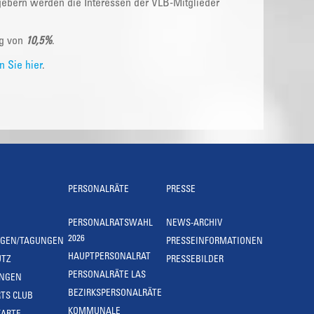
gebern werden die Interessen der VLB-Mitglieder
ng von
10,5%
.
 Sie hier
.
PERSONALRÄTE
PRESSE
PERSONALRATSWAHL
NEWS-ARCHIV
2026
NGEN/TAGUNGEN
PRESSEINFORMATIONEN
HAUPTPERSONALRAT
UTZ
PRESSEBILDER
PERSONALRÄTE LAS
UNGEN
BEZIRKSPERSONALRÄTE
TS CLUB
KOMMUNALE