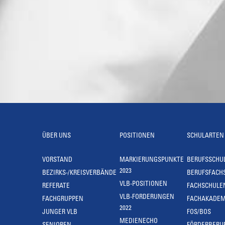
ÜBER UNS
POSITIONEN
SCHULARTEN
VORSTAND
MARKIERUNGSPUNKTE
BERUFSSCHU
2023
BEZIRKS-/KREISVERBÄNDE
BERUFSFACH
VLB-POSITIONEN
REFERATE
FACHSCHULE
VLB-FORDERUNGEN
FACHGRUPPEN
FACHAKADEM
2022
JUNGER VLB
FOS/BOS
MEDIENECHO