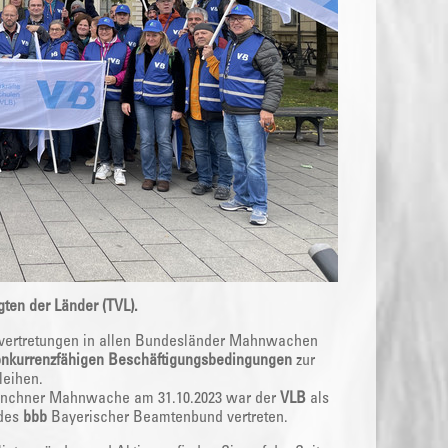
gten der Länder (TVL).
svertretungen in allen Bundesländer Mahnwachen
onkurrenzfähigen Beschäftigungsbedingungen
zur
leihen.
ünchner Mahnwache am 31.10.2023 war der
VLB
als
 des
bbb
Bayerischer Beamtenbund vertreten.