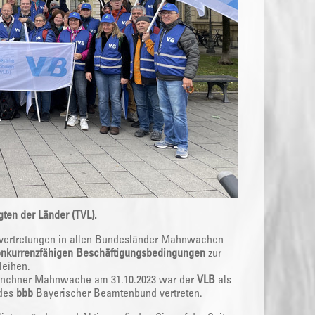
gten der Länder (TVL).
svertretungen in allen Bundesländer Mahnwachen
onkurrenzfähigen Beschäftigungsbedingungen
zur
leihen.
ünchner Mahnwache am 31.10.2023 war der
VLB
als
 des
bbb
Bayerischer Beamtenbund vertreten.