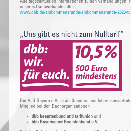
Alle tagesaktuellen Informationen zu den Verhandlungen, H
unseres Dachverbandes dbb:
www.dbb.de/einkommensrunde/einkommensrunde-2023-tvl
„Uns gibt es nicht zum Nulltarif“
Der VLB Bayern e.V. ist als Standes- und Interessenvertret
Mitglied bei den Dachorganisationen
dbb beamtenbund und tarifunion
und
bbb Bayerischer Beamtenbund e.V.
.