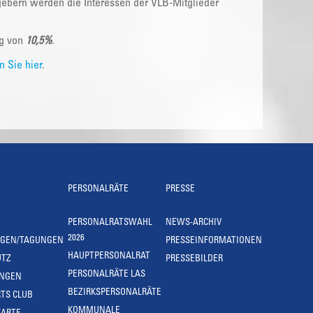
gebern werden die Interessen der VLB-Mitglieder
ng von
10,5%
.
 Sie hier
.
PERSONALRÄTE
PRESSE
PERSONALRATSWAHL
NEWS-ARCHIV
2026
NGEN/TAGUNGEN
PRESSEINFORMATIONEN
HAUPTPERSONALRAT
UTZ
PRESSEBILDER
PERSONALRÄTE LAS
UNGEN
BEZIRKSPERSONALRÄTE
TS CLUB
KOMMUNALE