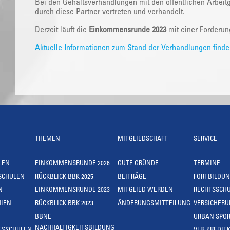
Bei den Gehaltsverhandlungen mit den öffentlichen Arbeit
durch diese Partner vertreten und verhandelt.
Derzeit läuft die
Einkommensrunde 2023
mit einer Forderu
Aktuelle Informationen zum Stand der Verhandlungen finden
THEMEN
MITGLIEDSCHAFT
SERVICE
LEN
EINKOMMENSRUNDE 2026
GUTE GRÜNDE
TERMINE
SCHULEN
RÜCKBLICK BBK 2025
BEITRÄGE
FORTBILDU
N
EINKOMMENSRUNDE 2023
MITGLIED WERDEN
RECHTSSCH
IEN
RÜCKBLICK BBK 2023
ÄNDERUNGSMITTEILUNG
VERSICHER
BBNE -
URBAN SPOR
NACHHALTIGKEITSBILDUNG