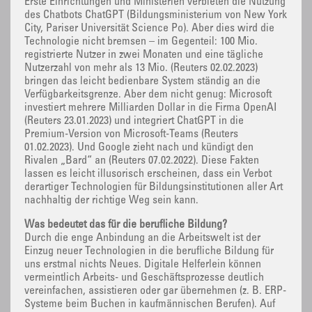
Erste Einrichtungen und Ministerien verbieten die Nutzung
des Chatbots ChatGPT (Bildungsministerium von New York
City, Pariser Universität Science Po). Aber dies wird die
Technologie nicht bremsen – im Gegenteil: 100 Mio.
registrierte Nutzer in zwei Monaten und eine tägliche
Nutzerzahl von mehr als 13 Mio. (Reuters 02.02.2023)
bringen das leicht bedienbare System ständig an die
Verfügbarkeitsgrenze. Aber dem nicht genug: Microsoft
investiert mehrere Milliarden Dollar in die Firma OpenAI
(Reuters 23.01.2023) und integriert ChatGPT in die
Premium-Version von Microsoft-Teams (Reuters
01.02.2023). Und Google zieht nach und kündigt den
Rivalen „Bard“ an (Reuters 07.02.2022). Diese Fakten
lassen es leicht illusorisch erscheinen, dass ein Verbot
derartiger Technologien für Bildungsinstitutionen aller Art
nachhaltig der richtige Weg sein kann.
Was bedeutet das für die berufliche Bildung?
Durch die enge Anbindung an die Arbeitswelt ist der
Einzug neuer Technologien in die berufliche Bildung für
uns erstmal nichts Neues. Digitale Helferlein können
vermeintlich Arbeits- und Geschäftsprozesse deutlich
vereinfachen, assistieren oder gar übernehmen (z. B. ERP-
Systeme beim Buchen in kaufmännischen Berufen). Auf