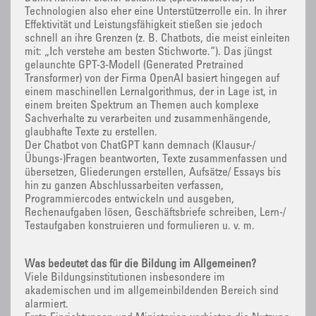
Technologien also eher eine Unterstützerrolle ein. In ihrer
Effektivität und Leistungsfähigkeit stießen sie jedoch
schnell an ihre Grenzen (z. B. Chatbots, die meist einleiten
mit: „Ich verstehe am besten Stichworte.“). Das jüngst
gelaunchte GPT-3-Modell (Generated Pretrained
Transformer) von der Firma OpenAI basiert hingegen auf
einem maschinellen Lernalgorithmus, der in Lage ist, in
einem breiten Spektrum an Themen auch komplexe
Sachverhalte zu verarbeiten und zusammenhängende,
glaubhafte Texte zu erstellen.
Der Chatbot von ChatGPT kann demnach (Klausur-/
Übungs-)Fragen beantworten, Texte zusammenfassen und
übersetzen, Gliederungen erstellen, Aufsätze/ Essays bis
hin zu ganzen Abschlussarbeiten verfassen,
Programmiercodes entwickeln und ausgeben,
Rechenaufgaben lösen, Geschäftsbriefe schreiben, Lern-/
Testaufgaben konstruieren und formulieren u. v. m.
Was bedeutet das für die Bildung im Allgemeinen?
Viele Bildungsinstitutionen insbesondere im
akademischen und im allgemeinbildenden Bereich sind
alarmiert.