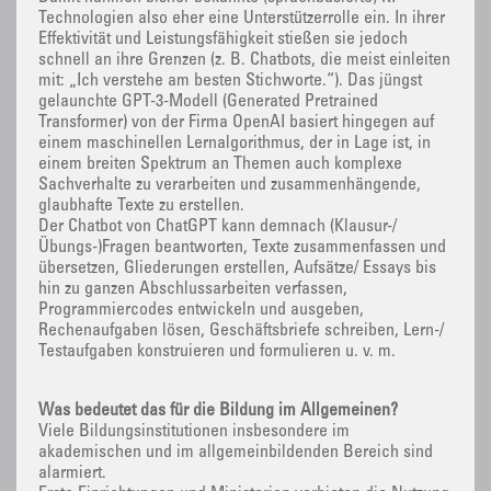
Technologien also eher eine Unterstützerrolle ein. In ihrer
Effektivität und Leistungsfähigkeit stießen sie jedoch
schnell an ihre Grenzen (z. B. Chatbots, die meist einleiten
mit: „Ich verstehe am besten Stichworte.“). Das jüngst
gelaunchte GPT-3-Modell (Generated Pretrained
Transformer) von der Firma OpenAI basiert hingegen auf
einem maschinellen Lernalgorithmus, der in Lage ist, in
einem breiten Spektrum an Themen auch komplexe
Sachverhalte zu verarbeiten und zusammenhängende,
glaubhafte Texte zu erstellen.
Der Chatbot von ChatGPT kann demnach (Klausur-/
Übungs-)Fragen beantworten, Texte zusammenfassen und
übersetzen, Gliederungen erstellen, Aufsätze/ Essays bis
hin zu ganzen Abschlussarbeiten verfassen,
Programmiercodes entwickeln und ausgeben,
Rechenaufgaben lösen, Geschäftsbriefe schreiben, Lern-/
Testaufgaben konstruieren und formulieren u. v. m.
Was bedeutet das für die Bildung im Allgemeinen?
Viele Bildungsinstitutionen insbesondere im
akademischen und im allgemeinbildenden Bereich sind
alarmiert.