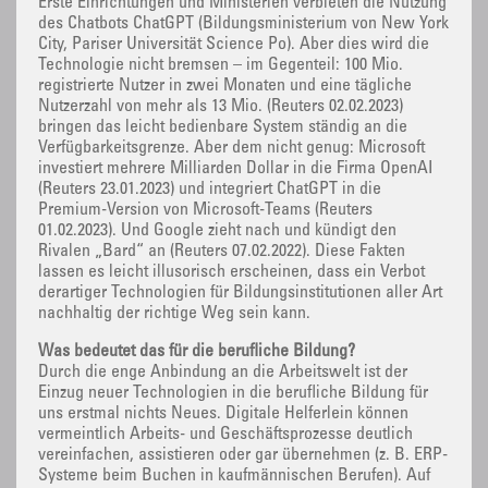
Erste Einrichtungen und Ministerien verbieten die Nutzung
des Chatbots ChatGPT (Bildungsministerium von New York
City, Pariser Universität Science Po). Aber dies wird die
Technologie nicht bremsen – im Gegenteil: 100 Mio.
registrierte Nutzer in zwei Monaten und eine tägliche
Nutzerzahl von mehr als 13 Mio. (Reuters 02.02.2023)
bringen das leicht bedienbare System ständig an die
Verfügbarkeitsgrenze. Aber dem nicht genug: Microsoft
investiert mehrere Milliarden Dollar in die Firma OpenAI
(Reuters 23.01.2023) und integriert ChatGPT in die
Premium-Version von Microsoft-Teams (Reuters
01.02.2023). Und Google zieht nach und kündigt den
Rivalen „Bard“ an (Reuters 07.02.2022). Diese Fakten
lassen es leicht illusorisch erscheinen, dass ein Verbot
derartiger Technologien für Bildungsinstitutionen aller Art
nachhaltig der richtige Weg sein kann.
Was bedeutet das für die berufliche Bildung?
Durch die enge Anbindung an die Arbeitswelt ist der
Einzug neuer Technologien in die berufliche Bildung für
uns erstmal nichts Neues. Digitale Helferlein können
vermeintlich Arbeits- und Geschäftsprozesse deutlich
vereinfachen, assistieren oder gar übernehmen (z. B. ERP-
Systeme beim Buchen in kaufmännischen Berufen). Auf