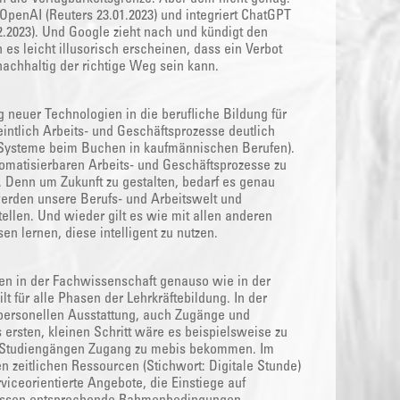
 OpenAI (Reuters 23.01.2023) und integriert ChatGPT
.2023). Und Google zieht nach und kündigt den
 es leicht illusorisch erscheinen, dass ein Verbot
 nachhaltig der richtige Weg sein kann.
 neuer Technologien in die berufliche Bildung für
eintlich Arbeits- und Geschäftsprozesse deutlich
P-Systeme beim Buchen in kaufmännischen Berufen).
tomatisierbaren Arbeits- und Geschäftsprozesse zu
g. Denn um Zukunft zu gestalten, bedarf es genau
erden unsere Berufs- und Arbeitswelt und
ellen. Und wieder gilt es wie mit allen anderen
n lernen, diese intelligent zu nutzen.
zen in der Fachwissenschaft genauso wie in der
t für alle Phasen der Lehrkräftebildung. In der
 personellen Ausstattung, auch Zugänge und
ersten, kleinen Schritt wäre es beispielsweise zu
en Studiengängen Zugang zu mebis bekommen. Im
en zeitlichen Ressourcen (Stichwort: Digitale Stunde)
iceorientierte Angebote, die Einstiege auf