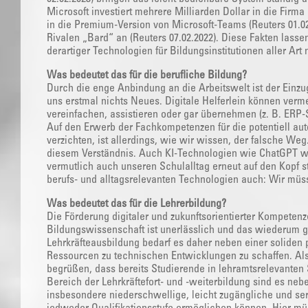
Microsoft investiert mehrere Milliarden Dollar in die Firma
in die Premium-Version von Microsoft-Teams (Reuters 01.02
Rivalen „Bard“ an (Reuters 07.02.2022). Diese Fakten lassen
derartiger Technologien für Bildungsinstitutionen aller Art
Was bedeutet das für die berufliche Bildung?
Durch die enge Anbindung an die Arbeitswelt ist der Einzug
uns erstmal nichts Neues. Digitale Helferlein können verm
vereinfachen, assistieren oder gar übernehmen (z. B. ER
Auf den Erwerb der Fachkompetenzen für die potentiell au
verzichten, ist allerdings, wie wir wissen, der falsche We
diesem Verständnis. Auch KI-Technologien wie ChatGPT w
vermutlich auch unseren Schulalltag erneut auf den Kopf st
berufs- und alltagsrelevanten Technologien auch: Wir müsse
Was bedeutet das für die Lehrerbildung?
Die Förderung digitaler und zukunftsorientierter Kompeten
Bildungswissenschaft ist unerlässlich und das wiederum gil
Lehrkräfteausbildung bedarf es daher neben einer soliden
Ressourcen zu technischen Entwicklungen zu schaffen. Als 
begrüßen, dass bereits Studierende in lehramtsrelevant
Bereich der Lehrkräftefort- und -weiterbildung sind es neb
insbesondere niederschwellige, leicht zugängliche und serv