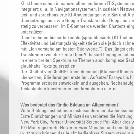
KI ist heute schon in nahezu allen modernen IT-Systemen u
integriert: u. a. in Navigationssystemen, in sozialen Net
text- und sprachbasierte KI-Anwendungen wie Siri und Ale
Übersetzungstools wie Google-Translate oder DeepL nutze
stetig zu verbessern. Im E-Commerce werden Chatbots ein
unterstützen.
Damit nahmen bisher bekannte (sprachbasierte) KI-Technolog
Effektivität und Leistungsfähigkeit stießen sie jedoch schne
mit: „Ich verstehe am besten Stichworte.“). Das jüngst ge
Transformer) von der Firma OpenAI basiert hingegen auf ei
in einem breiten Spektrum an Themen auch komplexe Sac
glaubhafte Texte zu erstellen.
Der Chatbot von ChatGPT kann demnach (Klausur-/Übungs
übersetzen, Gliederungen erstellen, Aufsätze/ Essays bis 
Programmiercodes entwickeln und ausgeben, Rechenaufgab
Testaufgaben konstruieren und formulieren u. v. m.
Was bedeutet das für die Bildung im Allgemeinen?
Viele Bildungsinstitutionen insbesondere im akademischen
Erste Einrichtungen und Ministerien verbieten die Nutzun
New York City, Pariser Universität Science Po). Aber dies 
100 Mio. registrierte Nutzer in zwei Monaten und eine tägl
02.02.2023) bringen das leicht bedienbare System ständig 