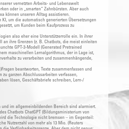
nserer vernetzten Arbeits- und Lebenswelt
zwerken oder in „smarten“ Zahnbürsten. Aber auch
xa können unseren Alltag assistieren.
n KI, um die automatisch generierten Übersetzungen
gesetzt, um Kunden beim Kaufprozess zu
ien also eher eine Unterstützerrolle ein. In ihrer
ll an ihre Grenzen (z. B. Chatbots, die meist einleiten
launchte GPT-3-Modell (Generated Pretrained
nem maschinellen Lernalgorithmus, der in Lage ist,
hverhalte zu verarbeiten und zusammenhängende,
-)Fragen beantworten, Texte zusammenfassen und
hin zu ganzen Abschlussarbeiten verfassen,
en lösen, Geschäftsbriefe schreiben, Lern-/
 und im allgemeinbildenden Bereich sind alarmiert.
g des Chatbots ChatGPT (Bildungsministerium von
wird die Technologie nicht bremsen – im Gegenteil:
iche Nutzerzahl von mehr als 13 Mio. (Reuters
an die Verfügbarkeitsgrenze. Aber dem nicht genug: