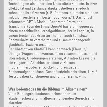
Technologien also eher eine Unterstützerrolle ein. In ihrer
Effektivität und Leistungsfähigkeit stießen sie jedoch
schnell an ihre Grenzen (z. B. Chatbots, die meist einleiten
mit: „Ich verstehe am besten Stichworte.“). Das jüngst
gelaunchte GPT-3-Modell (Generated Pretrained
Transformer) von der Firma OpenAI basiert hingegen auf
einem maschinellen Lernalgorithmus, der in Lage ist, in
einem breiten Spektrum an Themen auch komplexe
Sachverhalte zu verarbeiten und zusammenhängende,
glaubhafte Texte zu erstellen.
Der Chatbot von ChatGPT kann demnach (Klausur-/
Übungs-)Fragen beantworten, Texte zusammenfassen und
übersetzen, Gliederungen erstellen, Aufsätze/ Essays bis
hin zu ganzen Abschlussarbeiten verfassen,
Programmiercodes entwickeln und ausgeben,
Rechenaufgaben lösen, Geschäftsbriefe schreiben, Lern-/
Testaufgaben konstruieren und formulieren u. v. m.
Was bedeutet das für die Bildung im Allgemeinen?
Viele Bildungsinstitutionen insbesondere im
akademischen und im allgemeinbildenden Bereich sind
alarmiert.