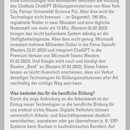
Erste Einrichtungen und Ministerien verbieten die Nutzung
des Chatbots ChatGPT (Bildungsministerium von New York
City, Pariser Universität Science Po). Aber dies wird die
Technologie nicht bremsen – im Gegenteil: 100 Mio.
registrierte Nutzer in zwei Monaten und eine tägliche
Nutzerzahl von mehr als 13 Mio. (Reuters 02.02.2023)
bringen das leicht bedienbare System ständig an die
Verfügbarkeitsgrenze. Aber dem nicht genug: Microsoft
investiert mehrere Milliarden Dollar in die Firma OpenAI
(Reuters 23.01.2023) und integriert ChatGPT in die
Premium-Version von Microsoft-Teams (Reuters
01.02.2023). Und Google zieht nach und kündigt den
Rivalen „Bard“ an (Reuters 07.02.2022). Diese Fakten
lassen es leicht illusorisch erscheinen, dass ein Verbot
derartiger Technologien für Bildungsinstitutionen aller Art
nachhaltig der richtige Weg sein kann.
Was bedeutet das für die berufliche Bildung?
Durch die enge Anbindung an die Arbeitswelt ist der
Einzug neuer Technologien in die berufliche Bildung für
uns erstmal nichts Neues. Digitale Helferlein können
vermeintlich Arbeits- und Geschäftsprozesse deutlich
vereinfachen, assistieren oder gar übernehmen (z. B. ERP-
Systeme beim Buchen in kaufmännischen Berufen). Auf