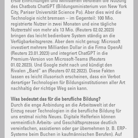
Erste Einrichtungen und Ministerien verbieten die Nutzung
des Chatbots ChatGPT (Bildungsministerium von New York
City, Pariser Universität Science Po). Aber dies wird die
Technologie nicht bremsen – im Gegenteil: 100 Mio.
registrierte Nutzer in zwei Monaten und eine tägliche
Nutzerzahl von mehr als 13 Mio. (Reuters 02.02.2023)
bringen das leicht bedienbare System ständig an die
Verfügbarkeitsgrenze. Aber dem nicht genug: Microsoft
investiert mehrere Milliarden Dollar in die Firma OpenAI
(Reuters 23.01.2023) und integriert ChatGPT in die
Premium-Version von Microsoft-Teams (Reuters
01.02.2023). Und Google zieht nach und kündigt den
Rivalen „Bard“ an (Reuters 07.02.2022). Diese Fakten
lassen es leicht illusorisch erscheinen, dass ein Verbot
derartiger Technologien für Bildungsinstitutionen aller Art
nachhaltig der richtige Weg sein kann.
Was bedeutet das für die berufliche Bildung?
Durch die enge Anbindung an die Arbeitswelt ist der
Einzug neuer Technologien in die berufliche Bildung für
uns erstmal nichts Neues. Digitale Helferlein können
vermeintlich Arbeits- und Geschäftsprozesse deutlich
vereinfachen, assistieren oder gar übernehmen (z. B. ERP-
Systeme beim Buchen in kaufmännischen Berufen). Auf