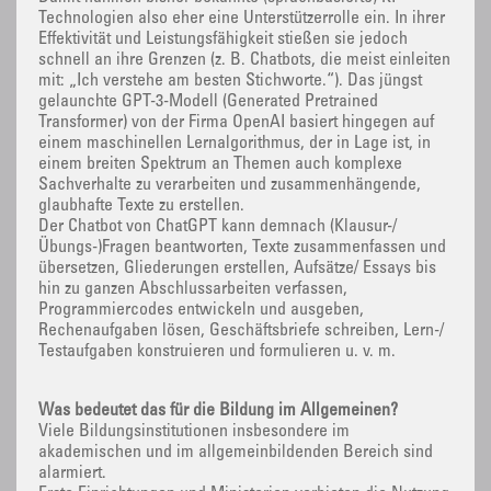
Technologien also eher eine Unterstützerrolle ein. In ihrer
Effektivität und Leistungsfähigkeit stießen sie jedoch
schnell an ihre Grenzen (z. B. Chatbots, die meist einleiten
mit: „Ich verstehe am besten Stichworte.“). Das jüngst
gelaunchte GPT-3-Modell (Generated Pretrained
Transformer) von der Firma OpenAI basiert hingegen auf
einem maschinellen Lernalgorithmus, der in Lage ist, in
einem breiten Spektrum an Themen auch komplexe
Sachverhalte zu verarbeiten und zusammenhängende,
glaubhafte Texte zu erstellen.
Der Chatbot von ChatGPT kann demnach (Klausur-/
Übungs-)Fragen beantworten, Texte zusammenfassen und
übersetzen, Gliederungen erstellen, Aufsätze/ Essays bis
hin zu ganzen Abschlussarbeiten verfassen,
Programmiercodes entwickeln und ausgeben,
Rechenaufgaben lösen, Geschäftsbriefe schreiben, Lern-/
Testaufgaben konstruieren und formulieren u. v. m.
Was bedeutet das für die Bildung im Allgemeinen?
Viele Bildungsinstitutionen insbesondere im
akademischen und im allgemeinbildenden Bereich sind
alarmiert.