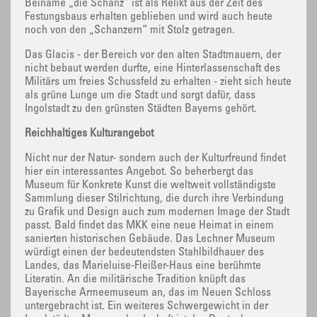
Beiname „die Schanz“ ist als Relikt aus der Zeit des
Festungsbaus erhalten geblieben und wird auch heute
noch von den „Schanzern“ mit Stolz getragen.
Das Glacis - der Bereich vor den alten Stadtmauern, der
nicht bebaut werden durfte, eine Hinterlassenschaft des
Militärs um freies Schussfeld zu erhalten - zieht sich heute
als grüne Lunge um die Stadt und sorgt dafür, dass
Ingolstadt zu den grünsten Städten Bayerns gehört.
Reichhaltiges Kulturangebot
Nicht nur der Natur- sondern auch der Kulturfreund findet
hier ein interessantes Angebot. So beherbergt das
Museum für Konkrete Kunst die weltweit vollständigste
Sammlung dieser Stilrichtung, die durch ihre Verbindung
zu Grafik und Design auch zum modernen Image der Stadt
passt. Bald findet das MKK eine neue Heimat in einem
sanierten historischen Gebäude. Das Lechner Museum
würdigt einen der bedeutendsten Stahlbildhauer des
Landes, das Marieluise-Fleißer-Haus eine berühmte
Literatin. An die militärische Tradition knüpft das
Bayerische Armeemuseum an, das im Neuen Schloss
untergebracht ist. Ein weiteres Schwergewicht in der