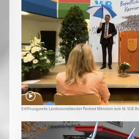
Eröffnungsrede Landesvorsitzender Pankraz Männlein zum 16. VLB-Ber