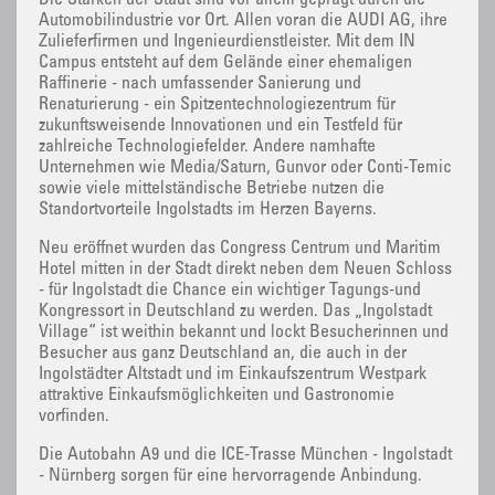
Die Stärken der Stadt sind vor allem geprägt durch die
Automobilindustrie vor Ort. Allen voran die AUDI AG, ihre
Zulieferfirmen und Ingenieurdienstleister. Mit dem IN
Campus entsteht auf dem Gelände einer ehemaligen
Raffinerie - nach umfassender Sanierung und
Renaturierung - ein Spitzentechnologiezentrum für
zukunftsweisende Innovationen und ein Testfeld für
zahlreiche Technologiefelder. Andere namhafte
Unternehmen wie Media/Saturn, Gunvor oder Conti-Temic
sowie viele mittelständische Betriebe nutzen die
Standortvorteile Ingolstadts im Herzen Bayerns.
Neu eröffnet wurden das Congress Centrum und Maritim
Hotel mitten in der Stadt direkt neben dem Neuen Schloss
- für Ingolstadt die Chance ein wichtiger Tagungs-und
Kongressort in Deutschland zu werden. Das „Ingolstadt
Village“ ist weithin bekannt und lockt Besucherinnen und
Besucher aus ganz Deutschland an, die auch in der
Ingolstädter Altstadt und im Einkaufszentrum Westpark
attraktive Einkaufsmöglichkeiten und Gastronomie
vorfinden.
Die Autobahn A9 und die ICE-Trasse München - Ingolstadt
- Nürnberg sorgen für eine hervorragende Anbindung.