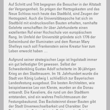
Auf Schritt und Tritt begegnen die Besucher in der Altstadt
der Vergangenheit. So prägen der Herzogskasten und das
Neue Schloss noch heute das Stadtbild, sind Zeugen der
Herzogszeit. Auch die Universitätsepoche hat sich im
Stadtbild mit eindrucksvollen Bauten erhalten, namhafte
Gelehrte verschafften ihr über Jahrhunderte einen
exzellenten Ruf einer Hochschule von europäischem
Rang. Im Umfeld der Universität gründete sich 1776 der
Geheimbund der Illuminaten und dem Roman Mary
Shelleys nach soll Frankenstein seine Kreatur hier zum
Leben erweckt haben …
Aufgrund seiner strategischen Lage ist Ingolstadt immer
ein gut befestigter Ort gewesen. Selbst der
Schwedenkönig Gustav Adolf scheiterte im 30-jährigen
Krieg an den Stadtmauern. Im 19. Jahrhundert wurde die
Stadt von König Ludwig I. schließlich zur Bayerischen
Landesfestung ausgebaut. Die besten Architekten, wie
beispielsweise Leo von Klenze, wurden an die Donau
entsandt. Die Kavaliere, die rund um den Stadtkern
entstanden, sind ein wahres Freilichtmuseum der
Festungsbaukunst. Das Backsteinrot dieser Bauten gibt
der Stadt Unverwechselbarkeit und Charakter. Der