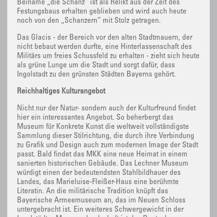
Beiname „die Schanz“ ist als Relikt aus der Zeit des
Festungsbaus erhalten geblieben und wird auch heute
noch von den „Schanzern“ mit Stolz getragen.
Das Glacis - der Bereich vor den alten Stadtmauern, der
nicht bebaut werden durfte, eine Hinterlassenschaft des
Militärs um freies Schussfeld zu erhalten - zieht sich heute
als grüne Lunge um die Stadt und sorgt dafür, dass
Ingolstadt zu den grünsten Städten Bayerns gehört.
Reichhaltiges Kulturangebot
Nicht nur der Natur- sondern auch der Kulturfreund findet
hier ein interessantes Angebot. So beherbergt das
Museum für Konkrete Kunst die weltweit vollständigste
Sammlung dieser Stilrichtung, die durch ihre Verbindung
zu Grafik und Design auch zum modernen Image der Stadt
passt. Bald findet das MKK eine neue Heimat in einem
sanierten historischen Gebäude. Das Lechner Museum
würdigt einen der bedeutendsten Stahlbildhauer des
Landes, das Marieluise-Fleißer-Haus eine berühmte
Literatin. An die militärische Tradition knüpft das
Bayerische Armeemuseum an, das im Neuen Schloss
untergebracht ist. Ein weiteres Schwergewicht in der